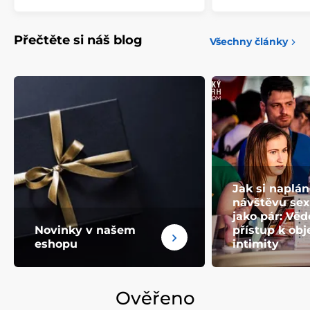
Přečtěte si náš blog
Všechny články
Jak si naplá
návštěvu se
jako pár: Vě
Novinky v našem
přístup k ob
eshopu
intimity
Ověřeno