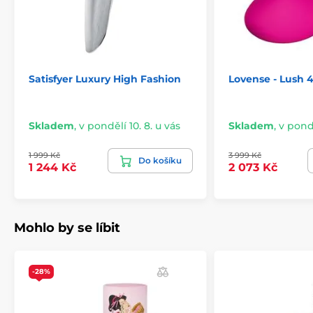
Satisfyer Luxury High Fashion
Lovense - Lush 
Skladem
,
v pondělí 10. 8. u vás
Skladem
,
v pondě
1 999 Kč
3 999 Kč
Do košíku
1 244 Kč
2 073 Kč
Mohlo by se líbit
-28%