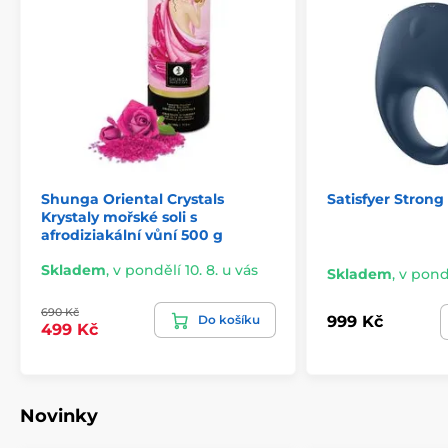
Shunga Oriental Crystals
Satisfyer Stron
Krystaly mořské soli s
afrodiziakální vůní 500 g
Skladem
,
v pondělí 10. 8. u vás
Skladem
,
v pondě
690 Kč
Do košíku
999 Kč
499 Kč
Novinky