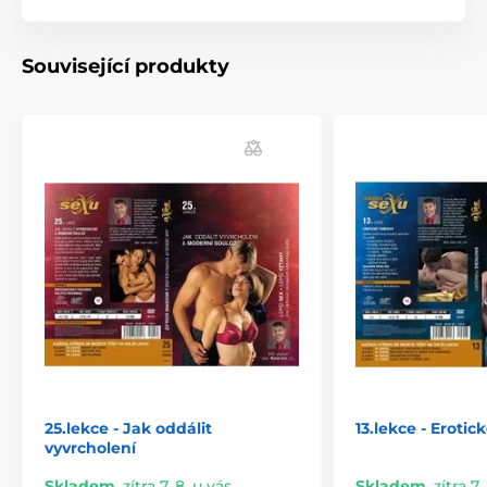
Související produkty
25.lekce - Jak oddálit
13.lekce - Eroti
vyvrcholení
Skladem
,
zítra 7. 8. u vás
Skladem
,
zítra 7.