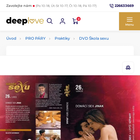
226633669
Zavolejte nám
(Po 10-18, Út-St 10-17, Čt 10-18, Pá 10-17)
0
Menu
Úvod
PRO PÁRY
Praktiky
DVD Škola sexu