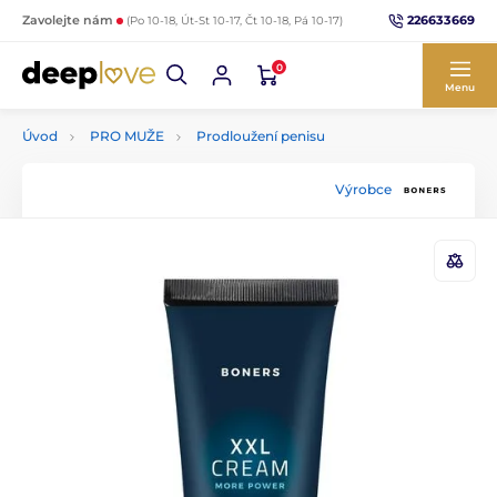
226633669
Zavolejte nám
(Po 10-18, Út-St 10-17, Čt 10-18, Pá 10-17)
0
Menu
Úvod
PRO MUŽE
Prodloužení penisu
Výrobce