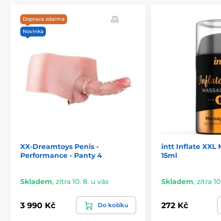
Doprava zdarma
Novinka
XX-Dreamtoys Penis -
intt Inflate XXL
Performance - Panty 4
15ml
Skladem
,
zítra 10. 8. u vás
Skladem
,
zítra 10
3 990 Kč
272 Kč
Do košíku