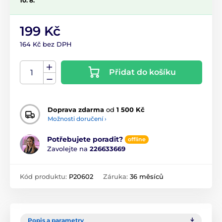
10. 8.
199 Kč
164 Kč bez DPH
Přidat do košíku
Doprava zdarma
od
1 500 Kč
Možnosti doručení ›
Potřebujete poradit?
offline
Zavolejte na
226633669
Kód produktu:
P20602
Záruka:
36 měsíců
Popis a parametry