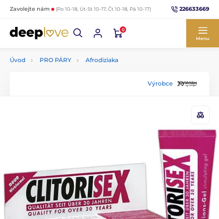
226633669
Zavolejte nám
(Po 10-18, Út-St 10-17, Čt 10-18, Pá 10-17)
0
Menu
Úvod
PRO PÁRY
Afrodiziaka
Výrobce