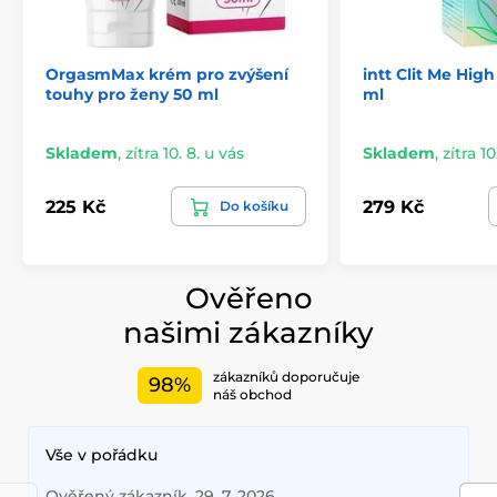
OrgasmMax krém pro zvýšení
intt Clit Me High
touhy pro ženy 50 ml
ml
Skladem
,
zítra 10. 8. u vás
Skladem
,
zítra 10
225 Kč
279 Kč
Do košíku
Ověřeno
našimi zákazníky
zákazníků doporučuje
98%
náš obchod
Vše v pořádku
Ověřený zákazník, 29. 7. 2026