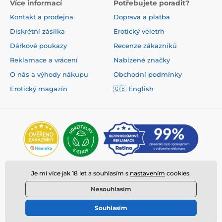
Více informací
Potřebujete poradit?
Kontakt a prodejna
Doprava a platba
Diskrétní zásilka
Erotický veletrh
Dárkové poukazy
Recenze zákazníků
Reklamace a vrácení
Nabízené značky
O nás a výhody nákupu
Obchodní podmínky
Erotický magazín
🇬🇧 English
Je mi více jak 18 let a souhlasím s
nastavením
cookies.
Nesouhlasím
Souhlasím
© 2026 www.deeplove.cz ⦁ E-shop vytvořila
SIMPLIA.cz