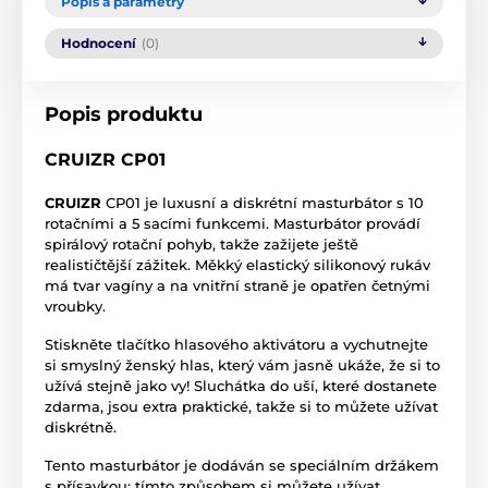
Popis a parametry
Hodnocení
(0)
Popis produktu
CRUIZR CP01
CRUIZR
CP01 je luxusní a diskrétní masturbátor s 10
rotačními a 5 sacími funkcemi. Masturbátor provádí
spirálový rotační pohyb, takže zažijete ještě
realističtější zážitek. Měkký elastický silikonový rukáv
má tvar vagíny a na vnitřní straně je opatřen četnými
vroubky.
Stiskněte tlačítko hlasového aktivátoru a vychutnejte
si smyslný ženský hlas, který vám jasně ukáže, že si to
užívá stejně jako vy! Sluchátka do uší, které dostanete
zdarma, jsou extra praktické, takže si to můžete užívat
diskrétně.
Tento masturbátor je dodáván se speciálním držákem
s přísavkou: tímto způsobem si můžete užívat