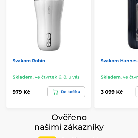
Svakom Robin
Svakom Hannes
Skladem
,
ve čtvrtek 6. 8. u vás
Skladem
,
ve čtvr
979 Kč
3 099 Kč
Do košíku
Ověřeno
našimi zákazníky