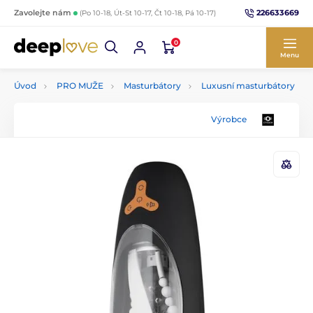
226633669
Zavolejte nám
(Po 10-18, Út-St 10-17, Čt 10-18, Pá 10-17)
0
Menu
Úvod
PRO MUŽE
Masturbátory
Luxusní masturbátory
Výrobce