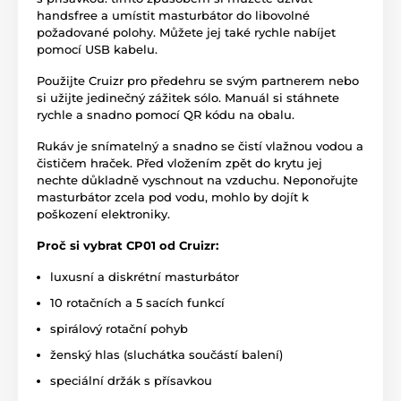
handsfree a umístit masturbátor do libovolné
požadované polohy. Můžete jej také rychle nabíjet
pomocí USB kabelu.
Použijte Cruizr pro předehru se svým partnerem nebo
si užijte jedinečný zážitek sólo. Manuál si stáhnete
rychle a snadno pomocí QR kódu na obalu.
Rukáv je snímatelný a snadno se čistí vlažnou vodou a
čističem hraček. Před vložením zpět do krytu jej
nechte důkladně vyschnout na vzduchu. Neponořujte
masturbátor zcela pod vodu, mohlo by dojít k
poškození elektroniky.
Proč si vybrat CP01 od Cruizr:
luxusní a diskrétní masturbátor
10 rotačních a 5 sacích funkcí
spirálový rotační pohyb
ženský hlas (sluchátka součástí balení)
speciální držák s přísavkou