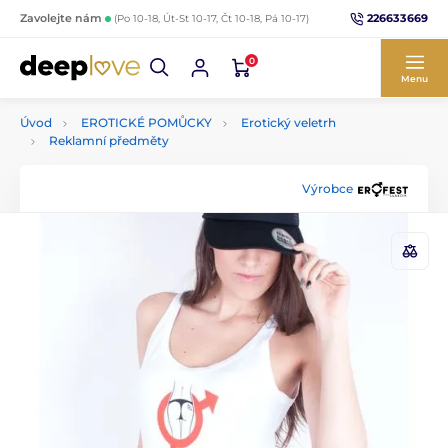
226633669
Zavolejte nám
(Po 10-18, Út-St 10-17, Čt 10-18, Pá 10-17)
0
Menu
Úvod
EROTICKÉ POMŮCKY
Erotický veletrh
Reklamní předměty
Výrobce