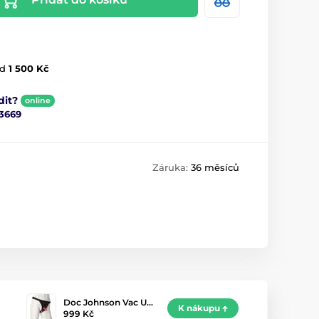
d
1 500 Kč
dit?
online
3669
Záruka:
36 měsíců
Doc Johnson Vac U…
K nákupu
999 Kč