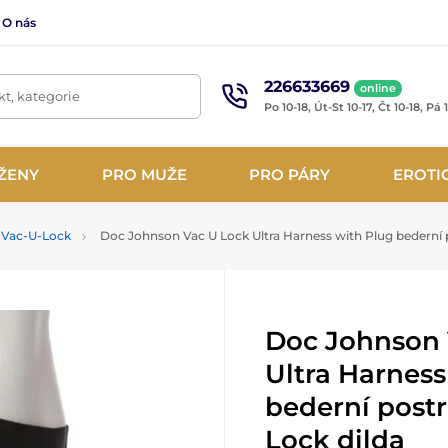
O nás
226633669
online
t, kategorie
Po 10-18, Út-St 10-17, Čt 10-18, Pá 
ŽENY
PRO MUŽE
PRO PÁRY
EROTI
y Vac-U-Lock
Doc Johnson Vac U Lock Ultra Harness with Plug bederní p
Doc Johnson 
Ultra Harness
bederní postr
Lock dilda