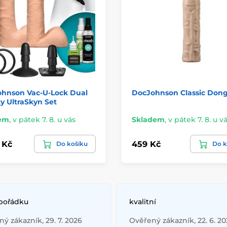
ohnson Vac-U-Lock Dual
DocJohnson Classic Don
y UltraSkyn Set
em
,
v pátek 7. 8. u vás
Skladem
,
v pátek 7. 8. u v
 Kč
459 Kč
Do košíku
Do k
 pořádku
kvalitní
ý zákazník, 29. 7. 2026
Ověřený zákazník, 22. 6. 2