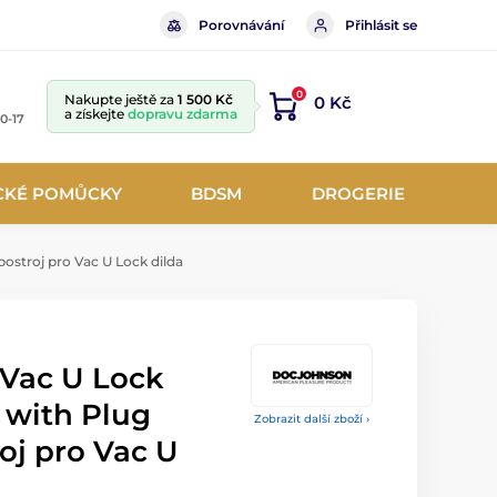
Porovnávání
Přihlásit se
0
Nakupte ještě za
1 500 Kč
0 Kč
a získejte
dopravu zdarma
10-17
CKÉ POMŮCKY
BDSM
DROGERIE
ostroj pro Vac U Lock dilda
Vac U Lock
 with Plug
Zobrazit další zboží ›
oj pro Vac U