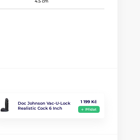
4.5 cm
1 199 Kč
Doc Johnson Vac-U-Lock
Realistic Cock 6 Inch
Přidat