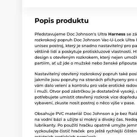
Popis produktu
Představujeme Doc Johnson's Ultra
Harness
se zá
rozkrokový popruh Doc Johnson Vac-U-Lock Ultra 
unisex postroj, který je snadno nastavitelný pro p
většině lidí a poskytuje protiskluzové vlastnosti.
design s otevřeným rozkrokem, který nejen umož
partiím, ať už jde o mužské nebo ženské připouta
Nastavitelný
otevřený rozkrokový popruh
také posk
jakmile jsou popruhy na stranách přichyceny pro d
vám dalo velení a kontrolu pro vaše erotické rad
i muži. Otvor pod zástrčkou je dostatečně vysoký
potřebujete umístit otevřený rozkrok více dopředu
vybavení, zkuste nosit postroj o něco výše v pase.
Obsahuje PVC materiál Doc Johnson a je bez ftalát
na vodní bázi
a užijte si mokrý a divoký čas. Nedo
lubrikanty. Po použití hračku opatrně umyjte j
vyzkoušejte
čistič hraček
pro ještě rychlejší čiště
ostatních erotických pomůcek.