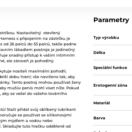
Parametry
strčkou. Nastavitelný otevřený
Typ výrobku
Harness s připojením na zástrčku je
as od 26 palců do 53 palců, takže padne
 Hlavním lákadlem postroje je jedinečný
Délka
ňuje snadný přístup k vašim intimním
né, ale zároveň je pohodlný.
Speciální funkce
ytuje nositeli maximální pohodlí,
elší dobu hraní; vše navrženo tak, aby
ovánky. Tento postroj mohou používat ženy
Erotogenní zóna
, aby mužův penis mohl viset níže. Pokud
, aby se vešel do vašeho továrního
Materiál
ů! Stačí přidat svůj oblíbený
lubrikant
poručuje se používat se silikonovými
Barva
emným mýdlem a vodou nebo
ní. Skladujte tuto hračku odděleně od