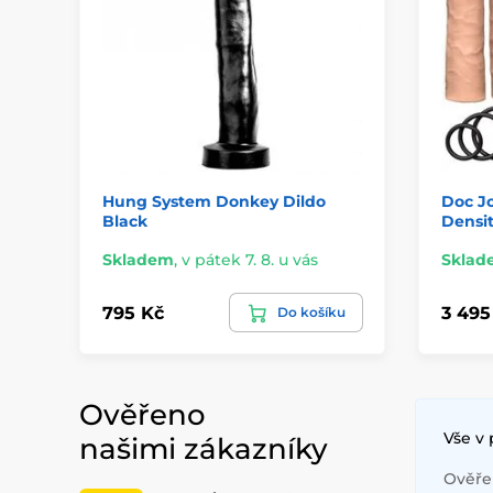
Hung System Donkey Dildo
Doc J
Black
Densit
Skladem
,
v pátek 7. 8. u vás
Sklad
795 Kč
3 495
Do košíku
Ověřeno
Vše v
našimi zákazníky
Ověřen