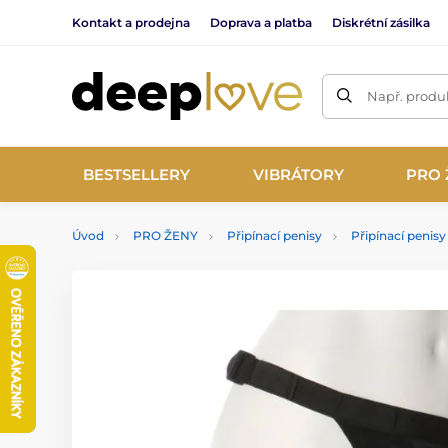
Kontakt a prodejna
Doprava a platba
Diskrétní zásilka
Např. produk
BESTSELLERY
VIBRÁTORY
PRO 
Úvod
PRO ŽENY
Připínací penisy
Připínací penis