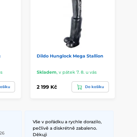
g
Dildo Hunglock Mega Stallion
Va
Pl
ás
Skladem
,
v pátek 7. 8. u vás
Sk
2 199 Kč
59
ošíku
Do košíku
Vše v pořádku a rychle dorazilo,
pečlivě a diskrétně zabaleno.
026
Děkuji