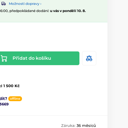
Možnosti dopravy ›
 16:00, předpokládané dodání:
u vás v pondělí 10. 8.
Přidat do košíku
d
1 500 Kč
dit?
offline
3669
Záruka:
36 měsíců