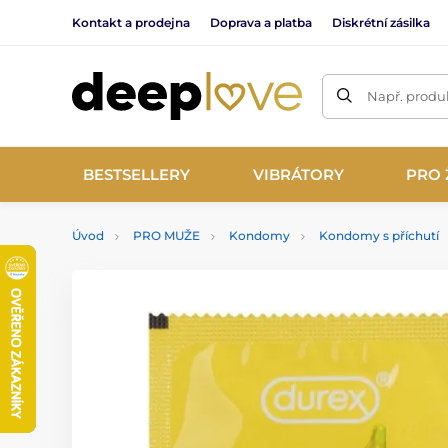
Kontakt a prodejna
Doprava a platba
Diskrétní zásilka
Např. produk
BESTSELLERY
VIBRÁTORY
PRO 
Úvod
PRO MUŽE
Kondomy
Kondomy s příchutí