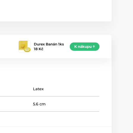
Durex Banán 1ks
K nákupu
18 Kč
Latex
5.6 cm