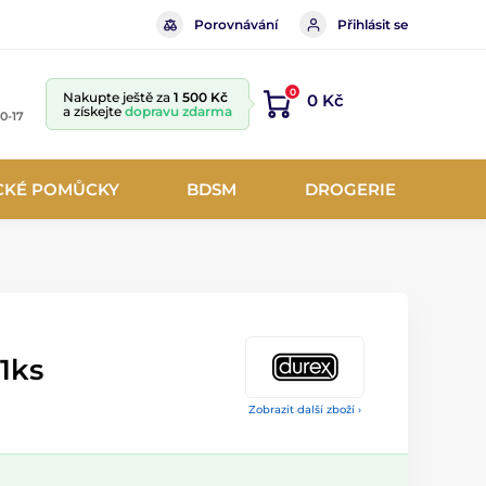
Porovnávání
Přihlásit se
0
Nakupte ještě za
1 500 Kč
0 Kč
a získejte
dopravu zdarma
10-17
CKÉ POMŮCKY
BDSM
DROGERIE
1ks
Zobrazit další zboží ›