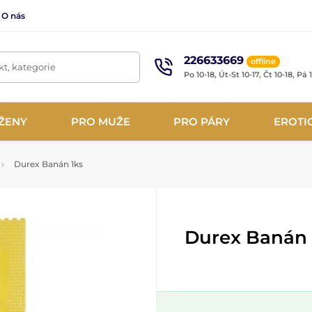
O nás
226633669
offline
t, kategorie
Po 10-18, Út-St 10-17, Čt 10-18, Pá 
ŽENY
PRO MUŽE
PRO PÁRY
EROTI
Durex Banán 1ks
Durex Banán 