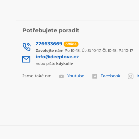
Potřebujete poradit
226633669
offline
Zavolejte nám
Po 10-18, Út-St 10-17, Čt 10-18, Pá 10-17
info@deeplove.cz
nebo pište
kdykoliv
Jsme také na:
Youtube
Facebook
I