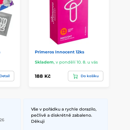
s
Primeros Innocent 12ks
Pr
Skladem
,
v pondělí 10. 8. u vás
Sk
188 Kč
73
Detail
Do košíku
Vše v pořádku a rychle dorazilo,
pečlivě a diskrétně zabaleno.
026
Děkuji