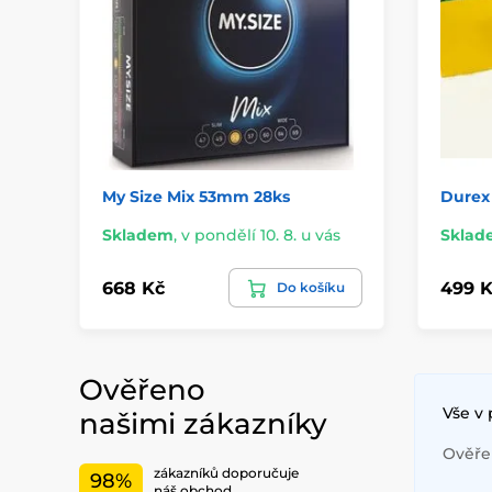
My Size Mix 53mm 28ks
Durex 
Skladem
,
v pondělí 10. 8. u vás
Sklad
668 Kč
499 K
Do košíku
Ověřeno
Vše v
našimi zákazníky
Ověřen
zákazníků doporučuje
98%
náš obchod