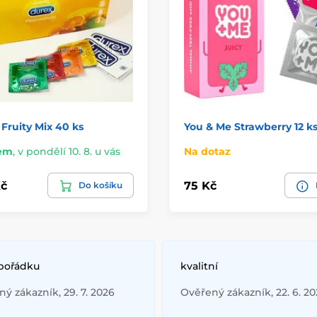
Fruity Mix 40 ks
You & Me Strawberry 12 k
em
,
v pondělí 10. 8. u vás
Na dotaz
č
75 Kč
Do košíku
 pořádku
kvalitní
ý zákazník, 29. 7. 2026
Ověřený zákazník, 22. 6. 2