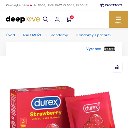
226633669
Zavolejte nám
(Po 10-18, Út-St 10-17, Čt 10-18, Pá 10-17)
0
Menu
Úvod
PRO MUŽE
Kondomy
Kondomy s příchutí
Výrobce