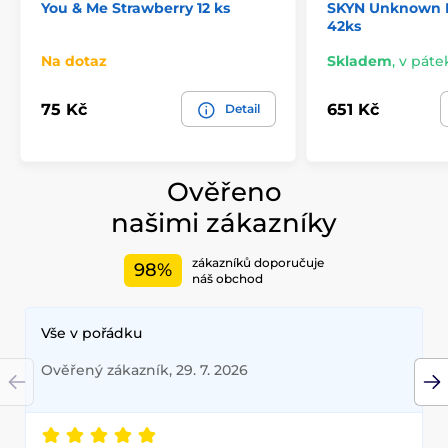
You & Me Strawberry 12 ks
SKYN Unknown P
42ks
Na dotaz
Skladem
,
v pátek
75 Kč
651 Kč
Detail
Ověřeno
našimi zákazníky
zákazníků doporučuje
98%
náš obchod
Vše v pořádku
Ověřený zákazník, 29. 7. 2026