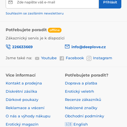
Zde napište váš e-mail
Přihlásit
Souhlasím se zasíláním newsletteru
Potřebujete poradit
offline
Zákaznický servis je k dispozici
226633669
info@deeplove.cz
Jsme také na:
Youtube
Facebook
Instagram
Více informací
Potřebujete poradit?
Kontakt a prodejna
Doprava a platba
Diskrétní zásilka
Erotický veletrh
Dárkové poukazy
Recenze zákazníků
Reklamace a vrácení
Nabízené značky
O nás a výhody nákupu
Obchodní podmínky
Erotický magazín
🇬🇧 English