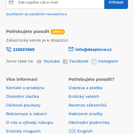
Zde napište váš e-mail
Přihlásit
Souhlasím se zasíláním newsletteru
Potřebujete poradit
offline
Zákaznický servis je k dispozici
226633669
info@deeplove.cz
Jsme také na:
Youtube
Facebook
Instagram
Více informací
Potřebujete poradit?
Kontakt a prodejna
Doprava a platba
Diskrétní zásilka
Erotický veletrh
Dárkové poukazy
Recenze zákazníků
Reklamace a vrácení
Nabízené značky
O nás a výhody nákupu
Obchodní podmínky
Erotický magazín
🇬🇧 English