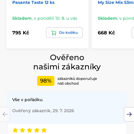
Pasante Taste 12 ks
My Size Mix 53
Skladem
,
v pondělí 10. 8. u vás
Skladem
,
v pondě
795 Kč
668 Kč
Do košíku
Ověřeno
našimi zákazníky
zákazníků doporučuje
98%
náš obchod
Vše v pořádku
Ověřený zákazník, 29. 7. 2026