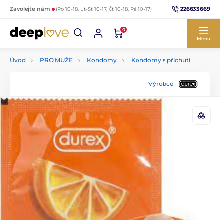
226633669
Zavolejte nám
(Po 10-18, Út-St 10-17, Čt 10-18, Pá 10-17)
0
Menu
Úvod
PRO MUŽE
Kondomy
Kondomy s příchutí
Výrobce