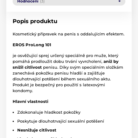
Hodnocení
(3)
Popis produktu
Kosmetický přípravek na penis s oddalujícím efektem.
EROS ProLong 101
je osvěžující sprej určený speciálně pro muže, který
pomáhá prodloužit dobu trvání vyvrcholení,
aniž by
snížil citlivost
penisu. Díky svým speciálním složkám
zanechává pokožku penisu hladší a zajišťuje
dlouhotrvající potěšení během sexuálního aktu.
Produkt je bezpečný pro použití s latexovými
kondomy.
Hlavní vlastnosti
Zdokonaluje hladkost pokožky
Poskytuje dlouhotrvající sexuální potěšení
Nesnižuje citlivost