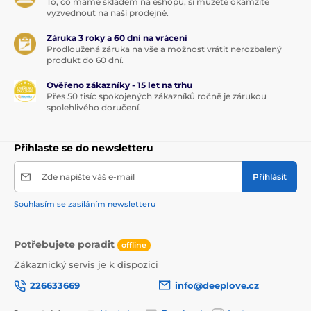
To, co máme skladem na eshopu, si můžete okamžitě
vyzvednout na naší prodejně.
Záruka 3 roky a 60 dní na vrácení
Prodloužená záruka na vše a možnost vrátit nerozbalený
produkt do 60 dní.
Ověřeno zákazníky - 15 let na trhu
Přes 50 tisíc spokojených zákazníků ročně je zárukou
spolehlivého doručení.
Přihlaste se do newsletteru
Zde napište váš e-mail
Přihlásit
Souhlasím se zasíláním newsletteru
Potřebujete poradit
offline
Zákaznický servis je k dispozici
226633669
info@deeplove.cz