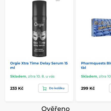
Orgie Xtra Time Delay Serum 15
Pharmquests Bl
ml
tbl
Skladem
,
zítra 10. 8. u vás
Skladem
,
zítra 10
233 Kč
299 Kč
Do košíku
Ověřeno