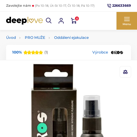
226633669
Zavolejte nám
(Po 10-18, Út-St 10-17, Čt 10-18, Pá 10-17)
0
Menu
Úvod
PRO MUŽE
Oddálení ejakulace
100%
(1)
Výrobce