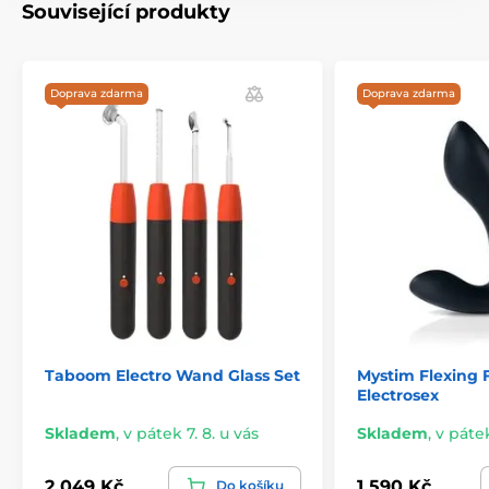
Související produkty
Doprava zdarma
Doprava zdarma
Taboom Electro Wand Glass Set
Mystim Flexing F
Electrosex
Skladem
,
v pátek 7. 8. u vás
Skladem
,
v pátek
2 049 Kč
1 590 Kč
Do košíku