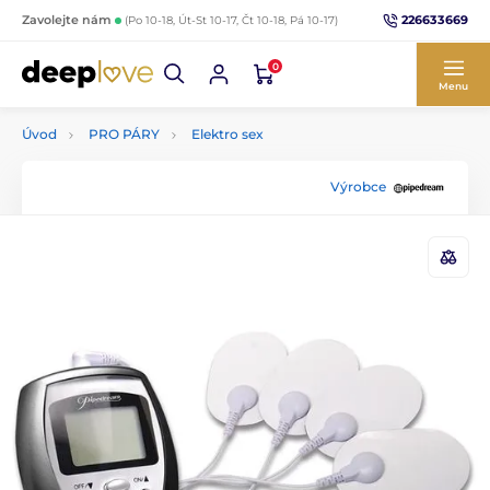
226633669
Zavolejte nám
(Po 10-18, Út-St 10-17, Čt 10-18, Pá 10-17)
0
Menu
Úvod
PRO PÁRY
Elektro sex
Výrobce