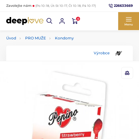
226633669
Zavolejte nám
(Po 10-18, Út-St 10-17, Čt 10-18, Pá 10-17)
0
Menu
Úvod
PRO MUŽE
Kondomy
Výrobce