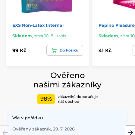
EXS Non-Latex Internal
Pepino Pleasure
Skladem
,
zítra 10. 8. u vás
Skladem
,
zítra 10
99 Kč
41 Kč
Do košíku
Ověřeno
našimi zákazníky
zákazníků doporučuje
98%
náš obchod
Vše v pořádku
Ověřený zákazník, 29. 7. 2026