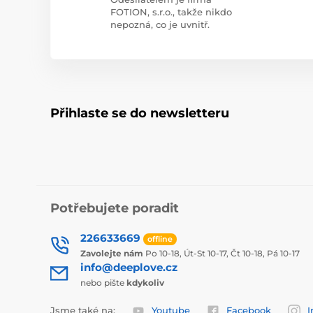
FOTION, s.r.o., takže nikdo
nepozná, co je uvnitř.
Přihlaste se do newsletteru
Potřebujete poradit
226633669
offline
Zavolejte nám
Po 10-18, Út-St 10-17, Čt 10-18, Pá 10-17
info@deeplove.cz
nebo pište
kdykoliv
Jsme také na:
Youtube
Facebook
I