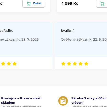
č
1 099 Kč
Detail
 pořádku
kvalitní
ý zákazník, 29. 7. 2026
Ověřený zákazník, 22. 6. 2
Prodejna v Praze a zboží
Záruka 3 roky a 60 dn
skladem
vrácení
To, co máme skladem na
Prodloužená záruka n