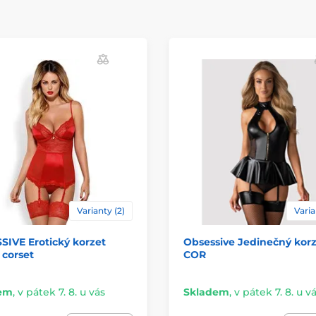
Varianty (2)
Varia
IVE Erotický korzet
Obsessive Jedinečný korz
 corset
COR
em
,
v pátek 7. 8. u vás
Skladem
,
v pátek 7. 8. u v