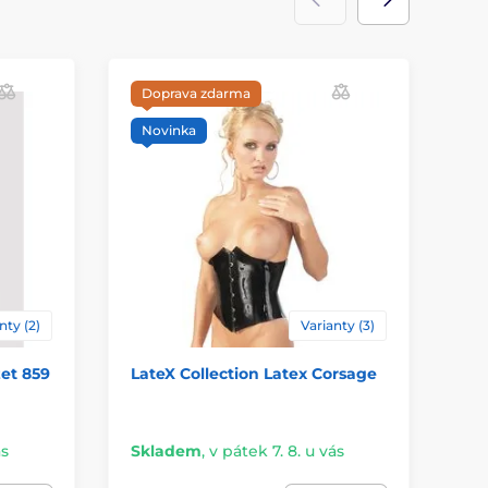
Doprava zdarma
Novinka
nty (2)
Varianty (3)
et 859
LateX Collection Latex Corsage
Bl
ás
Skladem
,
v pátek 7. 8. u vás
Sk