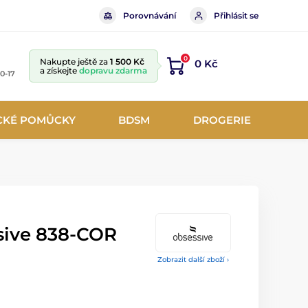
Porovnávání
Přihlásit se
0
Nakupte ještě za
1 500 Kč
0 Kč
a získejte
dopravu zdarma
10-17
CKÉ POMŮCKY
BDSM
DROGERIE
sive 838-COR
Zobrazit další zboží ›