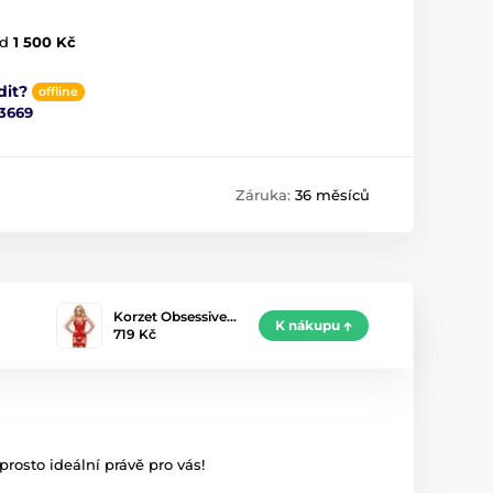
d
1 500 Kč
dit?
offline
3669
Záruka:
36 měsíců
Korzet Obsessive…
K nákupu
719 Kč
prosto ideální právě pro vás!