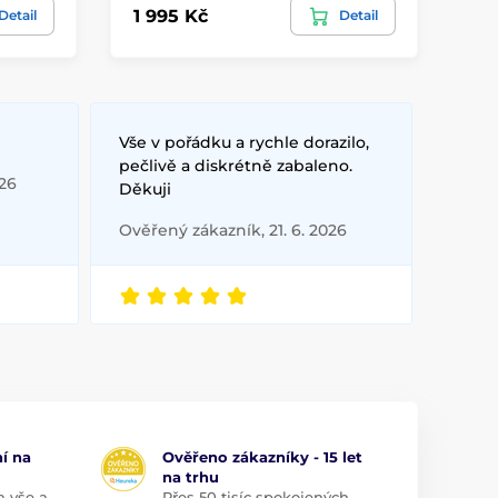
1 995 Kč
1 
Detail
Detail
Vše v pořádku a rychle dorazilo,
pečlivě a diskrétně zabaleno.
026
Děkuji
Ověřený zákazník, 21. 6. 2026
í na
Ověřeno zákazníky - 15 let
na trhu
a vše a
Přes 50 tisíc spokojených