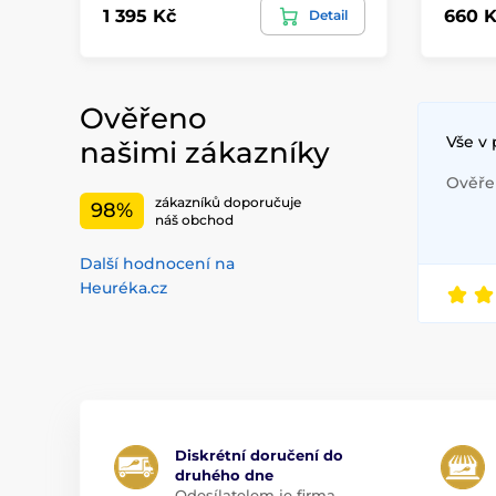
1 395 Kč
660 K
Detail
Ověřeno
Vše v
našimi zákazníky
Ověřen
zákazníků doporučuje
98%
náš obchod
Další hodnocení na
Heuréka.cz
Diskrétní doručení do
druhého dne
Odesílatelem je firma