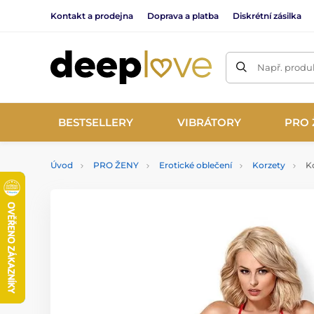
Kontakt a prodejna
Doprava a platba
Diskrétní zásilka
Např. produk
BESTSELLERY
VIBRÁTORY
PRO 
Úvod
PRO ŽENY
Erotické oblečení
Korzety
Ko