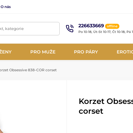
O nás
226633669
offline
t, kategorie
Po 10-18, Út-St 10-17, Čt 10-18, Pá 
ŽENY
PRO MUŽE
PRO PÁRY
EROTI
rzet Obsessive 838-COR corset
Korzet Obses
corset