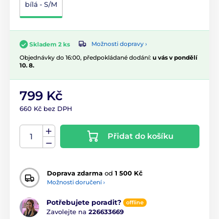
bílá - S/M
Možnosti dopravy ›
Skladem 2 ks
Objednávky do 16:00, předpokládané dodání:
u vás v pondělí
10. 8.
799 Kč
660 Kč bez DPH
Přidat do košíku
Doprava zdarma
od
1 500 Kč
Možnosti doručení ›
Potřebujete poradit?
offline
Zavolejte na
226633669