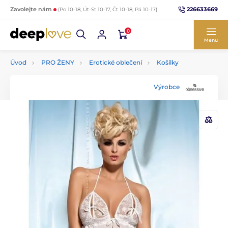
226633669
Zavolejte nám
(Po 10-18, Út-St 10-17, Čt 10-18, Pá 10-17)
0
Menu
Úvod
PRO ŽENY
Erotické oblečení
Košilky
Výrobce