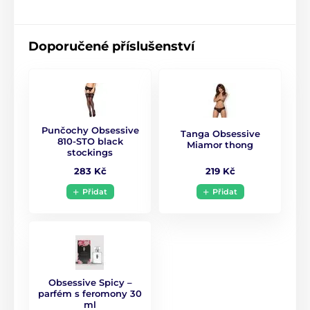
Doporučené příslušenství
Punčochy Obsessive
Tanga Obsessive
810-STO black
Miamor thong
stockings
219 Kč
283 Kč
Přidat
Přidat
Obsessive Spicy –
parfém s feromony 30
ml