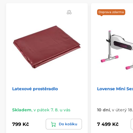
Doprava zdarma
Latexové prostěradlo
Lovense Mini Se
Skladem
,
v pátek 7. 8. u vás
10 dní
,
v úterý 18.
799 Kč
7 499 Kč
Do košíku