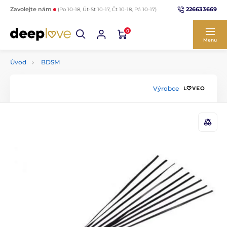
226633669
Zavolejte nám
(Po 10-18, Út-St 10-17, Čt 10-18, Pá 10-17)
0
Menu
Úvod
BDSM
Výrobce