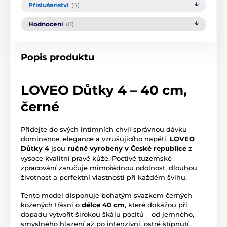
Příslušenství
(4)
Hodnocení
(0)
Popis produktu
LOVEO Důtky 4 – 40 cm,
černé
Přidejte do svých intimních chvil správnou dávku
dominance,
elegance a vzrušujícího napětí.
LOVEO
Důtky 4
jsou
ručně vyrobeny v České republice
z
vysoce kvalitní pravé kůže.
Poctivé tuzemské
zpracování zaručuje mimořádnou odolnost,
dlouhou
životnost a perfektní vlastnosti při každém švihu.
Tento model disponuje bohatým svazkem černých
kožených třásní o
délce 40 cm
,
které dokážou při
dopadu vytvořit širokou škálu pocitů – od jemného,
smyslného hlazení až po intenzivní,
ostré štípnutí.