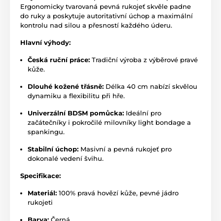
Ergonomicky tvarovaná pevná rukojeť skvěle padne
do ruky a poskytuje autoritativní úchop a maximální
kontrolu nad silou a přesností každého úderu.
Hlavní výhody:
Česká ruční práce:
Tradiční výroba z výběrové pravé
kůže.
Dlouhé kožené třásně:
Délka 40 cm nabízí skvělou
dynamiku a flexibilitu při hře.
Univerzální BDSM pomůcka:
Ideální pro
začátečníky i pokročilé milovníky light bondage a
spankingu.
Stabilní úchop:
Masivní a pevná rukojeť pro
dokonalé vedení švihu.
Specifikace:
Materiál:
100% pravá hovězí kůže,
pevné jádro
rukojeti
Barva:
Černá