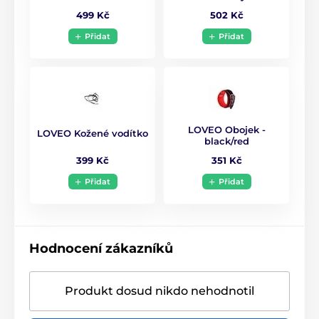
499 Kč
502 Kč
Přidat
Přidat
LOVEO Obojek -
LOVEO Kožené vodítko
black/red
399 Kč
351 Kč
Přidat
Přidat
Hodnocení zákazníků
Produkt dosud nikdo nehodnotil