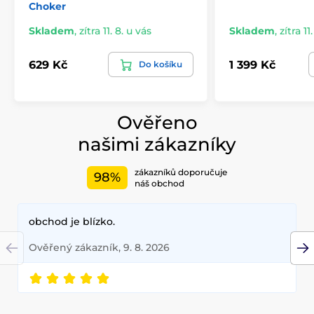
Choker
Skladem
,
zítra 11. 8. u vás
Skladem
,
zítra 11
629 Kč
1 399 Kč
Do košíku
Ověřeno
našimi zákazníky
zákazníků doporučuje
98%
náš obchod
obchod je blízko.
Ověřený zákazník, 9. 8. 2026