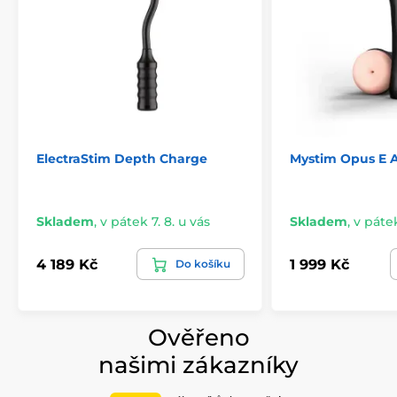
ElectraStim Depth Charge
Mystim Opus E 
Skladem
,
v pátek 7. 8. u vás
Skladem
,
v pátek
4 189 Kč
1 999 Kč
Do košíku
Ověřeno
našimi zákazníky