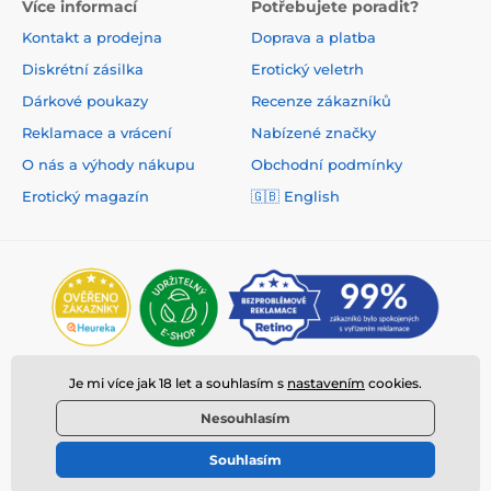
Více informací
Potřebujete poradit?
Kontakt a prodejna
Doprava a platba
Diskrétní zásilka
Erotický veletrh
Dárkové poukazy
Recenze zákazníků
Reklamace a vrácení
Nabízené značky
O nás a výhody nákupu
Obchodní podmínky
Erotický magazín
🇬🇧 English
Je mi více jak 18 let a souhlasím s
nastavením
cookies.
Nesouhlasím
Souhlasím
© 2026 www.deeplove.cz ⦁ E-shop vytvořila
SIMPLIA.cz