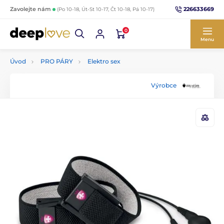
226633669
Zavolejte nám
(Po 10-18, Út-St 10-17, Čt 10-18, Pá 10-17)
0
Menu
Úvod
PRO PÁRY
Elektro sex
Výrobce