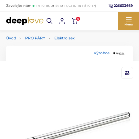
226633669
Zavolejte nám
(Po 10-18, Út-St 10-17, Čt 10-18, Pá 10-17)
0
Menu
Úvod
PRO PÁRY
Elektro sex
Výrobce