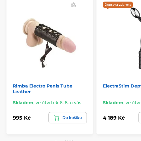
Doprava zdarma
Rimba Electro Penis Tube
ElectraStim Dep
Leather
Skladem
,
ve čtvrtek 6. 8. u vás
Skladem
,
ve čtvr
995 Kč
4 189 Kč
Do košíku