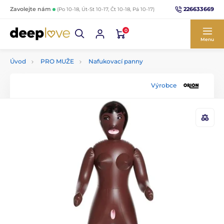
226633669
Zavolejte nám
(Po 10-18, Út-St 10-17, Čt 10-18, Pá 10-17)
0
Menu
Úvod
PRO MUŽE
Nafukovací panny
Výrobce