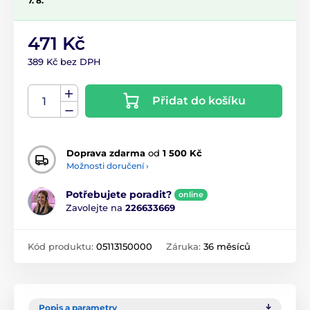
7. 8.
471 Kč
389 Kč bez DPH
Přidat do košíku
Doprava zdarma
od
1 500 Kč
Možnosti doručení ›
Potřebujete poradit?
online
Zavolejte na
226633669
Kód produktu:
05113150000
Záruka:
36 měsíců
Popis a parametry