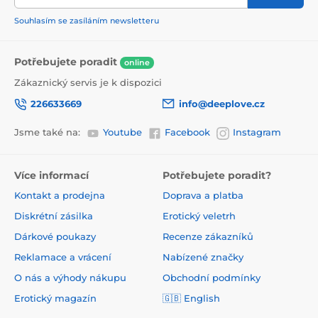
Souhlasím se zasíláním newsletteru
Potřebujete poradit
online
Zákaznický servis je k dispozici
226633669
info@deeplove.cz
Jsme také na:
Youtube
Facebook
Instagram
Více informací
Potřebujete poradit?
Kontakt a prodejna
Doprava a platba
Diskrétní zásilka
Erotický veletrh
Dárkové poukazy
Recenze zákazníků
Reklamace a vrácení
Nabízené značky
O nás a výhody nákupu
Obchodní podmínky
Erotický magazín
🇬🇧 English