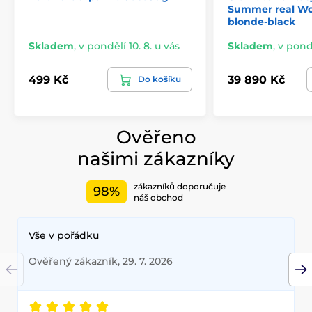
Summer real W
blonde-black
Skladem
,
v pondělí 10. 8. u vás
Skladem
,
v pondě
499 Kč
39 890 Kč
Do košíku
Ověřeno
našimi zákazníky
zákazníků doporučuje
98%
náš obchod
Vše v pořádku
Ověřený zákazník, 29. 7. 2026