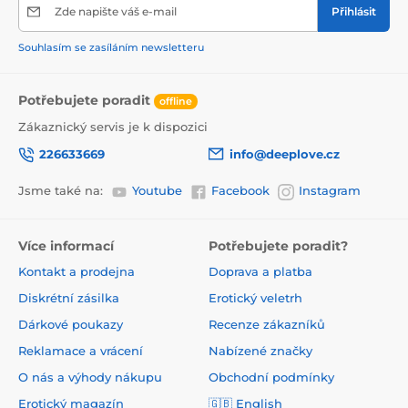
Zde napište váš e-mail
Přihlásit
Souhlasím se zasíláním newsletteru
Potřebujete poradit
offline
Zákaznický servis je k dispozici
226633669
info@deeplove.cz
Jsme také na:
Youtube
Facebook
Instagram
Více informací
Potřebujete poradit?
Kontakt a prodejna
Doprava a platba
Diskrétní zásilka
Erotický veletrh
Dárkové poukazy
Recenze zákazníků
Reklamace a vrácení
Nabízené značky
O nás a výhody nákupu
Obchodní podmínky
Erotický magazín
🇬🇧 English