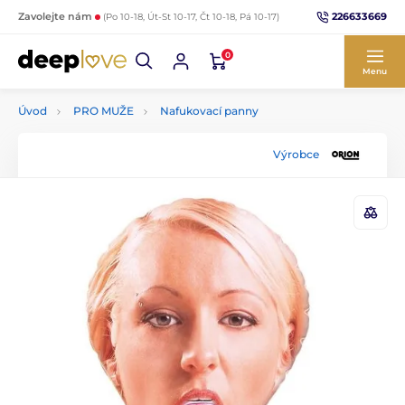
226633669
Zavolejte nám
(Po 10-18, Út-St 10-17, Čt 10-18, Pá 10-17)
0
Menu
Úvod
PRO MUŽE
Nafukovací panny
Výrobce