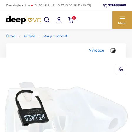
226633669
Zavolejte nám
(Po 10-18, Út-St 10-17, Čt 10-18, Pá 10-17)
0
Menu
Úvod
BDSM
Pásy cudnosti
Výrobce