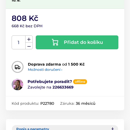
10. 8.
808 Kč
668 Kč bez DPH
Přidat do košíku
Doprava zdarma
od
1 500 Kč
Možnosti doručení ›
Potřebujete poradit?
offline
Zavolejte na
226633669
Kód produktu:
P22780
Záruka:
36 měsíců
Popis a parametry