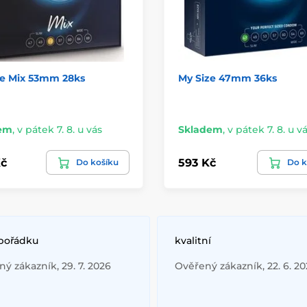
ze Mix 53mm 28ks
My Size 47mm 36ks
em
,
v pátek 7. 8. u vás
Skladem
,
v pátek 7. 8. u v
č
593 Kč
Do košíku
Do k
 pořádku
kvalitní
ý zákazník, 29. 7. 2026
Ověřený zákazník, 22. 6. 2