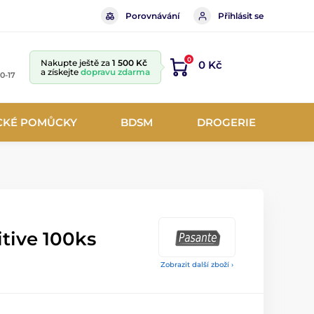
Porovnávání
Přihlásit se
0
Nakupte ještě za
1 500 Kč
0 Kč
a získejte
dopravu zdarma
10-17
CKÉ POMŮCKY
BDSM
DROGERIE
tive 100ks
Zobrazit další zboží ›