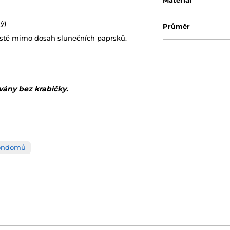
Materiál
ý)
Průměr
stě mimo dosah slunečních paprsků.
vány bez krabičky.
kondomů