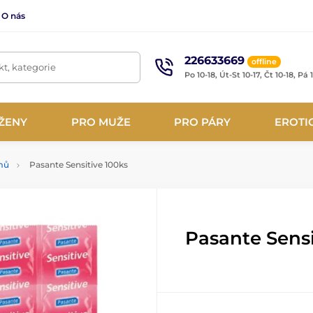
O nás
226633669
offline
t, kategorie
Po 10-18, Út-St 10-17, Čt 10-18, Pá 
ŽENY
PRO MUŽE
PRO PÁRY
EROTI
mů
Pasante Sensitive 100ks
Pasante Sensi