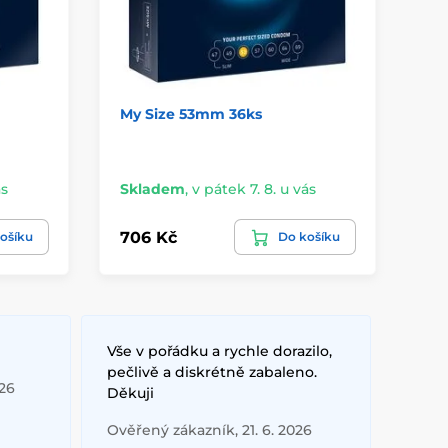
My Size 53mm 36ks
Pa
ás
Skladem
,
v pátek 7. 8. u vás
Sk
706 Kč
44
ošíku
Do košíku
Vše v pořádku a rychle dorazilo,
pečlivě a diskrétně zabaleno.
026
Děkuji
Ověřený zákazník, 21. 6. 2026