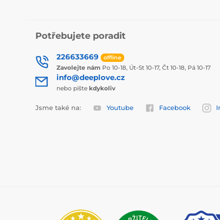
Potřebujete poradit
226633669
offline
Zavolejte nám
Po 10-18, Út-St 10-17, Čt 10-18, Pá 10-17
info@deeplove.cz
nebo pište
kdykoliv
Jsme také na:
Youtube
Facebook
I