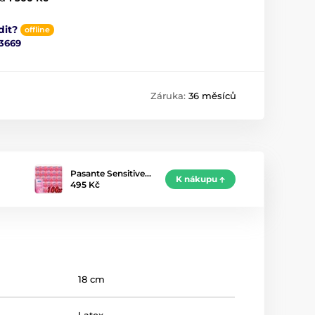
dit?
offline
3669
Záruka:
36 měsíců
Pasante Sensitive…
K nákupu
495 Kč
18 cm