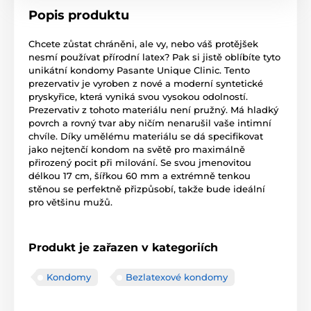
Popis produktu
Chcete zůstat chráněni, ale vy, nebo váš protějšek
nesmí používat přírodní latex? Pak si jistě oblíbíte tyto
unikátní kondomy Pasante Unique Clinic. Tento
prezervativ je vyroben z nové a moderní syntetické
pryskyřice, která vyniká svou vysokou odolností.
Prezervativ z tohoto materiálu není pružný. Má hladký
povrch a rovný tvar aby ničím nenarušil vaše intimní
chvíle. Díky umělému materiálu se dá specifikovat
jako nejtenčí kondom na světě pro maximálně
přirozený pocit při milování. Se svou jmenovitou
délkou 17 cm, šířkou 60 mm a extrémně tenkou
stěnou se perfektně přizpůsobí, takže bude ideální
pro většinu mužů.
Produkt je zařazen v kategoriích
Kondomy
Bezlatexové kondomy