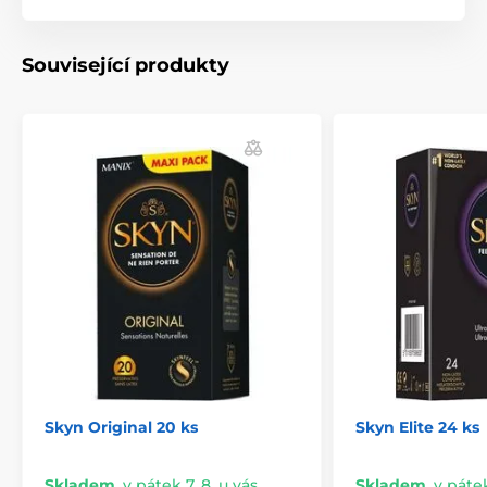
Související produkty
Skyn Original 20 ks
Skyn Elite 24 ks
Skladem
,
v pátek 7. 8. u vás
Skladem
,
v pátek