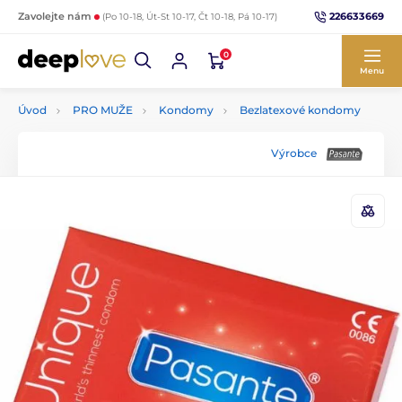
226633669
Zavolejte nám
(Po 10-18, Út-St 10-17, Čt 10-18, Pá 10-17)
0
Menu
Úvod
PRO MUŽE
Kondomy
Bezlatexové kondomy
Výrobce