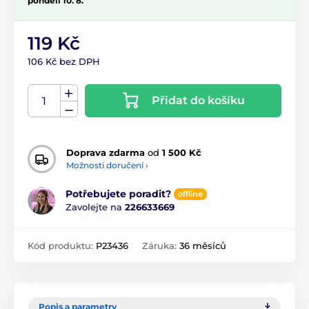
pondělí 10. 8.
119 Kč
106 Kč bez DPH
Přidat do košíku
Doprava zdarma
od
1 500 Kč
Možnosti doručení ›
Potřebujete poradit?
offline
Zavolejte na
226633669
Kód produktu:
P23436
Záruka:
36 měsíců
Popis a parametry