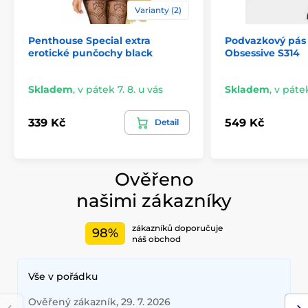
Varianty (2)
Penthouse Special extra
Podvazkový pás
erotické punčochy black
Obsessive S314
Skladem
,
v pátek 7. 8. u vás
Skladem
,
v pátek
339 Kč
549 Kč
Detail
Ověřeno
našimi zákazníky
zákazníků doporučuje
98%
náš obchod
Vše v pořádku
Ověřený zákazník, 29. 7. 2026