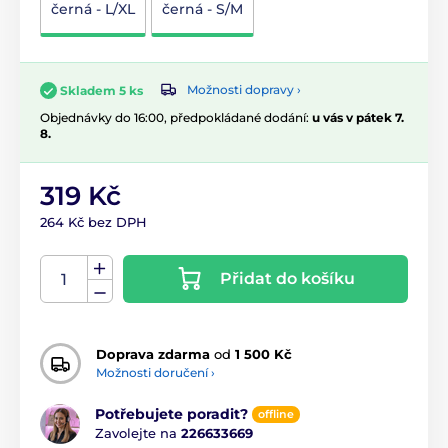
černá - L/XL
černá - S/M
Možnosti dopravy ›
Skladem 5 ks
Objednávky do 16:00, předpokládané dodání:
u vás v pátek 7.
8.
319 Kč
264 Kč bez DPH
Přidat do košíku
Doprava zdarma
od
1 500 Kč
Možnosti doručení ›
Potřebujete poradit?
offline
Zavolejte na
226633669