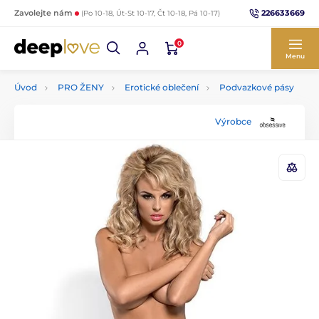
226633669
Zavolejte nám
(Po 10-18, Út-St 10-17, Čt 10-18, Pá 10-17)
0
Menu
Úvod
PRO ŽENY
Erotické oblečení
Podvazkové pásy
Výrobce