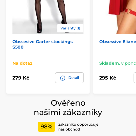
Varianty (1)
Obssesive Garter stockings
Obsessive Elian
S500
Na dotaz
Skladem
,
v pondě
279 Kč
295 Kč
Detail
Ověřeno
našimi zákazníky
zákazníků doporučuje
98%
náš obchod