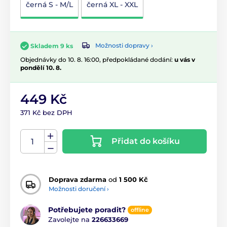
černá S - M/L
černá XL - XXL
Možnosti dopravy ›
Skladem 9 ks
Objednávky do 10. 8. 16:00, předpokládané dodání:
u vás v
pondělí 10. 8.
449 Kč
371 Kč bez DPH
Přidat do košíku
Doprava zdarma
od
1 500 Kč
Možnosti doručení ›
Potřebujete poradit?
offline
Zavolejte na
226633669