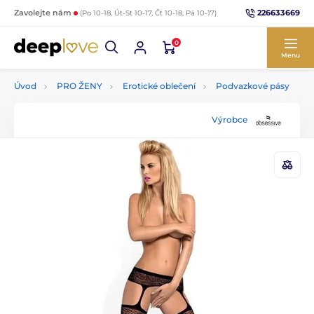
226633669
Zavolejte nám
(Po 10-18, Út-St 10-17, Čt 10-18, Pá 10-17)
0
Menu
Úvod
PRO ŽENY
Erotické oblečení
Podvazkové pásy
Výrobce