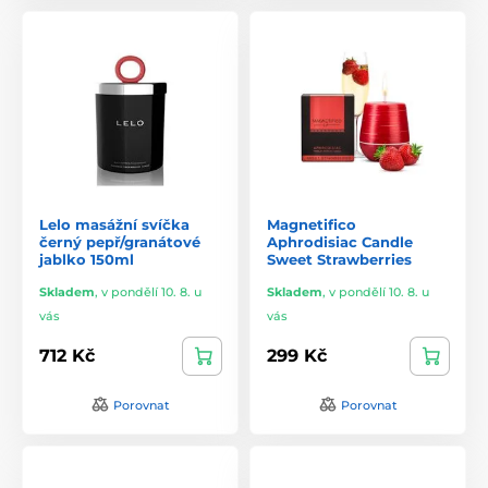
Lelo masážní svíčka
Magnetifico
černý pepř/granátové
Aphrodisiac Candle
jablko 150ml
Sweet Strawberries
Skladem
,
v pondělí 10. 8. u
Skladem
,
v pondělí 10. 8. u
vás
vás
712 Kč
299 Kč
Porovnat
Porovnat