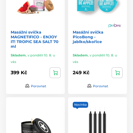
Masážní svíčka
Masážní svíčka
MAGNETIFICO - ENJOY
PicoBong -
IT! TROPIC SEA SALT 70
jablko/skořice
ml
Skladem
,
v pondělí 10. 8. u
Skladem
,
v pondělí 10. 8. u
vás
vás
399 Kč
249 Kč
Porovnat
Porovnat
Novinka