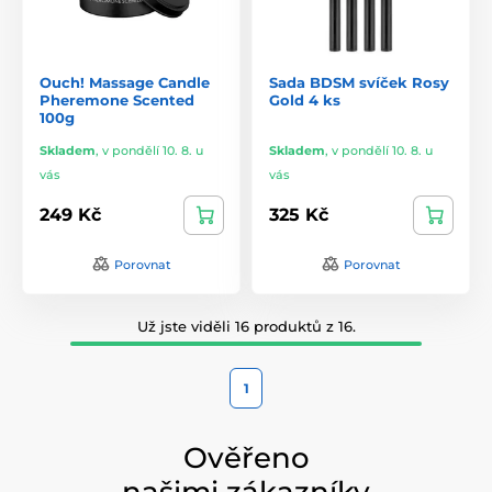
Ouch! Massage Candle
Sada BDSM svíček Rosy
Pheremone Scented
Gold 4 ks
100g
Skladem
,
v pondělí 10. 8. u
Skladem
,
v pondělí 10. 8. u
vás
vás
249 Kč
325 Kč
Porovnat
Porovnat
Už jste viděli 16 produktů z 16.
1
Ověřeno
našimi zákazníky