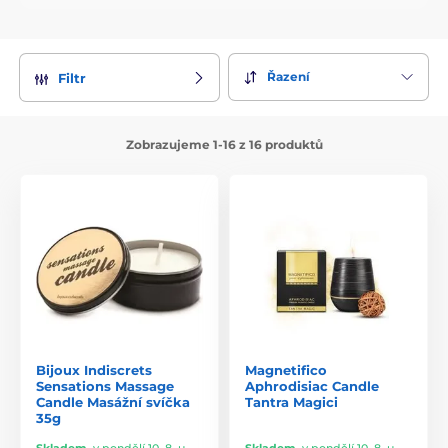
Řazení
Filtr
Zobrazujeme 1-16 z 16 produktů
Bijoux Indiscrets
Magnetifico
Sensations Massage
Aphrodisiac Candle
Candle Masážní svíčka
Tantra Magici
35g
Skladem
,
v pondělí 10. 8. u
Skladem
,
v pondělí 10. 8. u