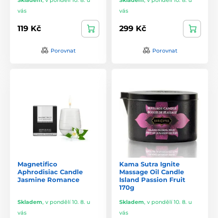
vás
vás
119 Kč
299 Kč
Porovnat
Porovnat
Magnetifico
Kama Sutra Ignite
Aphrodisiac Candle
Massage Oil Candle
Jasmine Romance
Island Passion Fruit
170g
Skladem
,
v pondělí 10. 8. u
Skladem
,
v pondělí 10. 8. u
vás
vás