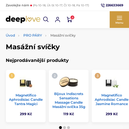
226633669
Zavolejte nám
(Po 10-18, Út-St 10-17, Čt 10-18, Pá 10-17)
0
Menu
Úvod
PRO PÁRY
Masážní svíčky
Masážní svíčky
Nejprodávanější produkty
Bijoux Indiscrets
Magnetifico
Magnetifico
Sensations
Aphrodisiac Candle
Aphrodisiac Candle
Massage Candle
Tantra Magici
Jasmine Romance
Masážní svíčka 35g
299 Kč
119 Kč
299 Kč