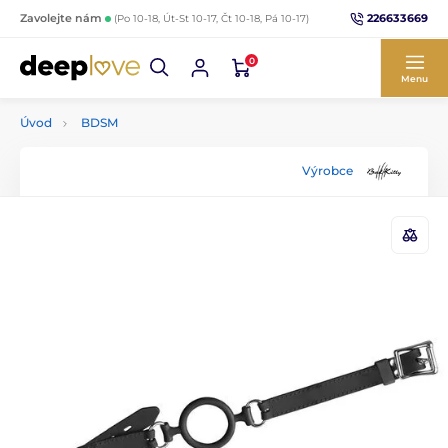
226633669
Zavolejte nám
(Po 10-18, Út-St 10-17, Čt 10-18, Pá 10-17)
0
Menu
Úvod
BDSM
Výrobce