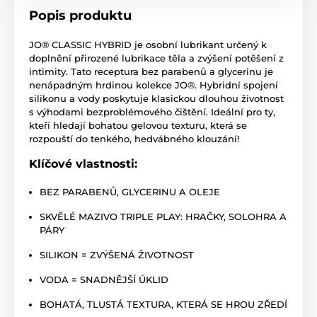
Popis produktu
JO® CLASSIC HYBRID je osobní lubrikant určený k
doplnění přirozené lubrikace těla a zvýšení potěšení z
intimity. Tato receptura bez parabenů a glycerinu je
nenápadným hrdinou kolekce JO®. Hybridní spojení
silikonu a vody poskytuje klasickou dlouhou životnost
s výhodami bezproblémového čištění. Ideální pro ty,
kteří hledají bohatou gelovou texturu, která se
rozpouští do tenkého, hedvábného klouzání!
Klíčové vlastnosti:
BEZ PARABENŮ, GLYCERINU A OLEJE
SKVĚLÉ MAZIVO TRIPLE PLAY: HRAČKY, SOLOHRA A
PÁRY
SILIKON = ZVÝŠENÁ ŽIVOTNOST
VODA = SNADNĚJŠÍ ÚKLID
BOHATÁ, TLUSTÁ TEXTURA, KTERÁ SE HROU ZŘEDÍ