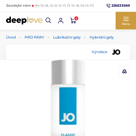
226633669
Zavolejte nám
(Po 10-18, Út-St 10-17, Čt 10-18, Pá 10-17)
0
Menu
Úvod
PRO PÁRY
Lubrikační gely
Hybridní gely
Výrobce