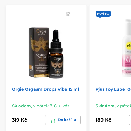
Novinka
Orgie Orgasm Drops Vibe 15 ml
Pjur Toy Lube 1
Skladem
,
v pátek 7. 8. u vás
Skladem
,
v pátek
319 Kč
189 Kč
Do košíku