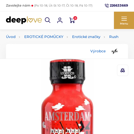
226633669
Zavolejte nám
(Po 10-18, Út-St 10-17, Čt 10-18, Pá 10-17)
0
Menu
Úvod
EROTICKÉ POMŮCKY
Erotické značky
Rush
Výrobce