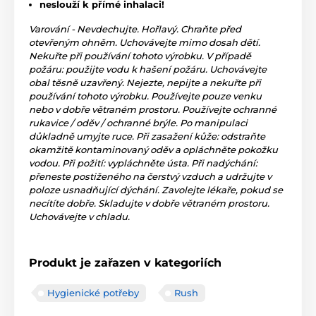
neslouží k přímé inhalaci!
Varování - Nevdechujte. Hořlavý. Chraňte před
otevřeným ohněm. Uchovávejte mimo dosah dětí.
Nekuřte při používání tohoto výrobku. V případě
požáru: použijte vodu k hašení požáru. Uchovávejte
obal těsně uzavřený. Nejezte, nepijte a nekuřte při
používání tohoto výrobku. Používejte pouze venku
nebo v dobře větraném prostoru. Používejte ochranné
rukavice / oděv / ochranné brýle. Po manipulaci
důkladně umyjte ruce. Při zasažení kůže: odstraňte
okamžitě kontaminovaný oděv a opláchněte pokožku
vodou. Při požití: vypláchněte ústa. Při nadýchání:
přeneste postiženého na čerstvý vzduch a udržujte v
poloze usnadňující dýchání. Zavolejte lékaře, pokud se
necítíte dobře. Skladujte v dobře větraném prostoru.
Uchovávejte v chladu.
Produkt je zařazen v kategoriích
Hygienické potřeby
Rush