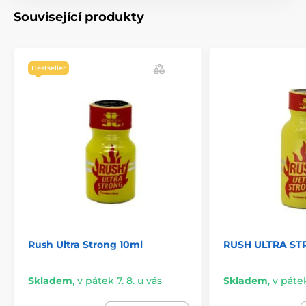
Související produkty
Bestseller
Rush Ultra Strong 10ml
RUSH ULTRA ST
Skladem
,
v pátek 7. 8. u vás
Skladem
,
v pátek