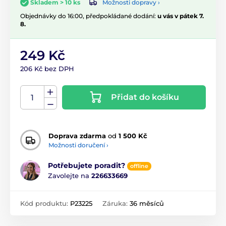
Možnosti dopravy ›
Skladem > 10 ks
Objednávky do 16:00, předpokládané dodání:
u vás v pátek 7.
8.
249 Kč
206 Kč bez DPH
Přidat do košíku
Doprava zdarma
od
1 500 Kč
Možnosti doručení ›
Potřebujete poradit?
offline
Zavolejte na
226633669
Kód produktu:
P23225
Záruka:
36 měsíců