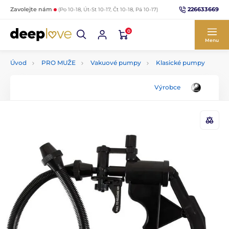
226633669
Zavolejte nám
(Po 10-18, Út-St 10-17, Čt 10-18, Pá 10-17)
0
Menu
Úvod
PRO MUŽE
Vakuové pumpy
Klasické pumpy
Výrobce