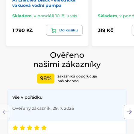
AI Enabled Black - elektrická
vakuová vodní pumpa
Skladem
,
v pondělí 10. 8. u vás
Skladem
,
v pondě
1 790 Kč
319 Kč
Do košíku
Ověřeno
našimi zákazníky
zákazníků doporučuje
98%
náš obchod
Vše v pořádku
Ověřený zákazník, 29. 7. 2026