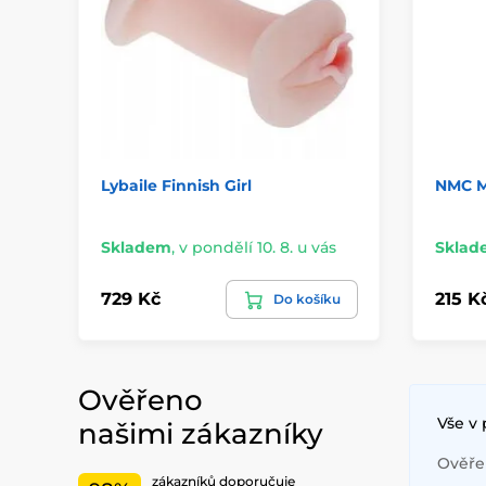
Lybaile Finnish Girl
NMC Mi
Skladem
,
v pondělí 10. 8. u vás
Sklad
729 Kč
215 K
Do košíku
Ověřeno
Vše v
našimi zákazníky
Ověřen
zákazníků doporučuje