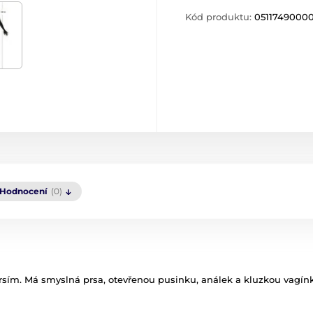
Kód produktu:
0511749000
Hodnocení
(0)
oprsím. Má smyslná prsa, otevřenou pusinku, análek a kluzkou vagín