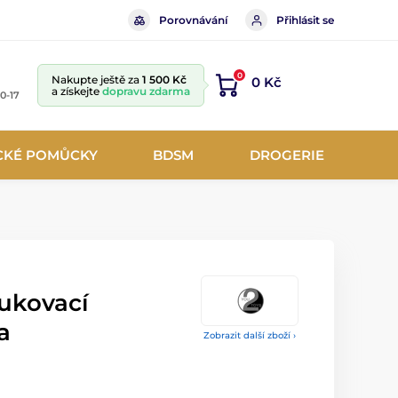
Porovnávání
Přihlásit se
0
Nakupte ještě za
1 500 Kč
0 Kč
a získejte
dopravu zdarma
10-17
CKÉ POMŮCKY
BDSM
DROGERIE
ukovací
a
Zobrazit další zboží ›