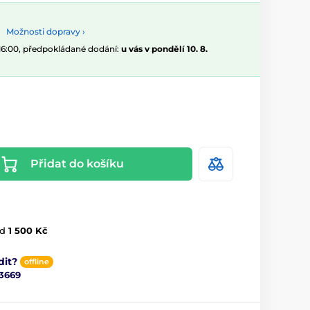
Možnosti dopravy ›
 16:00, předpokládané dodání:
u vás v pondělí 10. 8.
Přidat do košíku
d
1 500 Kč
dit?
offline
3669