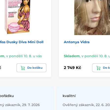
ss Dusky Diva Mini Doll
Antonya Vidra
em
,
v pondělí 10. 8. u vás
Skladem
,
v pondělí 10. 8. 
č
2 749 Kč
Do košíku
Do k
 pořádku
kvalitní
ý zákazník, 29. 7. 2026
Ověřený zákazník, 22. 6. 2