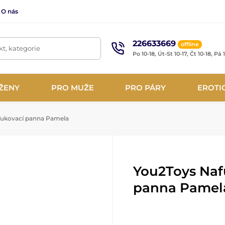
O nás
226633669
offline
t, kategorie
Po 10-18, Út-St 10-17, Čt 10-18, Pá 
ŽENY
PRO MUŽE
PRO PÁRY
EROTI
ukovací panna Pamela
You2Toys Naf
panna Pamel