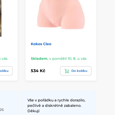
Kokos Cleo
Ca
Ne
u vás
Skladem
,
v pondělí 10. 8. u vás
3 
534 Kč
89
ošíku
Do košíku
Vše v pořádku a rychle dorazilo,
pečlivě a diskrétně zabaleno.
026
Děkuji