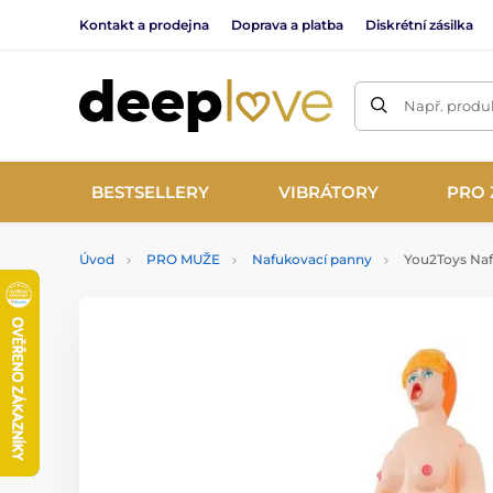
Kontakt a prodejna
Doprava a platba
Diskrétní zásilka
Např. produk
BESTSELLERY
VIBRÁTORY
PRO 
Úvod
PRO MUŽE
Nafukovací panny
You2Toys Naf