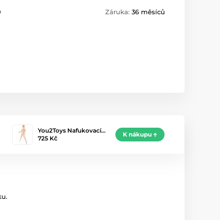
0
Záruka:
36 měsíců
You2Toys Nafukovací…
K nákupu
725 Kč
ku.