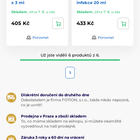
x 3 ml
infekce 20 ml
Skladem
,
zítra 7. 8. u vás
Skladem
,
zítra 7. 8. u vás
405 Kč
433 Kč
Porovnat
Porovnat
Už jste viděli 6 produktů z 6.
1
Diskrétní doručení do druhého dne
Odesílatelem je firma FOTION, s.r.o., takže nikdo nepozná,
co je uvnitř.
Prodejna v Praze a zboží skladem
To, co máme skladem na eshopu, si můžete okamžitě
vyzvednout na naší prodejně.
Záruka 3 roky a 60 dní na vrácení