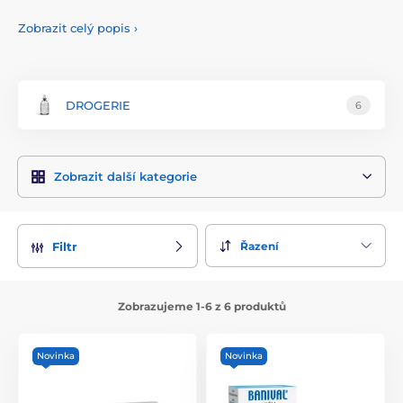
panenského olivového oleje. Sortiment zahrnuje například
přípravky
VULVOVAGI®
,
BANIVAL®
nebo
IDROZOIL®
Zobrazit celý popis
›
DROGERIE
6
Zobrazit další kategorie
Řazení
Filtr
Zobrazujeme 1-6 z 6 produktů
Novinka
Novinka