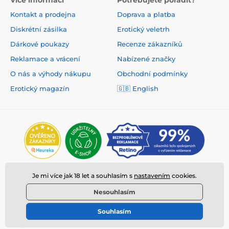
Více informací
Potřebujete poradit?
Kontakt a prodejna
Doprava a platba
Diskrétní zásilka
Erotický veletrh
Dárkové poukazy
Recenze zákazníků
Reklamace a vrácení
Nabízené značky
O nás a výhody nákupu
Obchodní podmínky
Erotický magazín
🇬🇧 English
Je mi více jak 18 let a souhlasím s
nastavením
cookies.
Nesouhlasím
Souhlasím
© 2026 www.deeplove.cz ⦁ E-shop vytvořila
SIMPLIA.cz