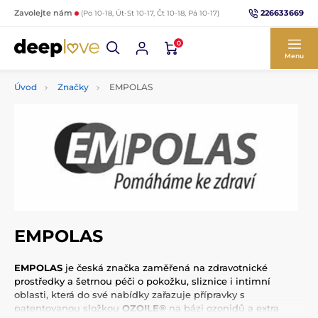
226633669
Zavolejte nám
(Po 10-18, Út-St 10-17, Čt 10-18, Pá 10-17)
0
Menu
Úvod
Značky
EMPOLAS
EMPOLAS
EMPOLAS
je česká značka zaměřená na zdravotnické
prostředky a šetrnou péči o pokožku, sliznice i intimní
oblasti, která do své nabídky zařazuje přípravky s
patentovanou složkou
OZOILE®
na bázi ozonidů a extra