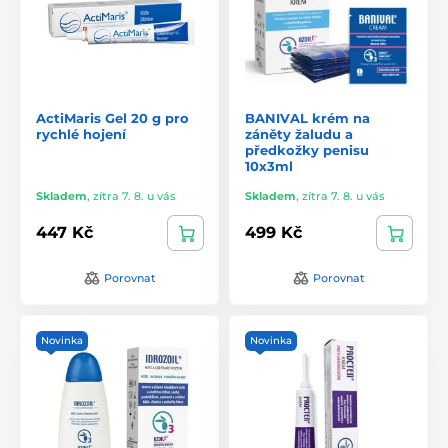
ActiMaris Gel 20 g pro
BANIVAL krém na
rychlé hojení
záněty žaludu a
předkožky penisu
10x3ml
Skladem
,
zítra 7. 8. u vás
Skladem
,
zítra 7. 8. u vás
447 Kč
499 Kč
Porovnat
Porovnat
Novinka
Novinka