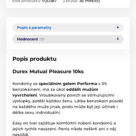
Kód produktu:
P20387
Záruka:
36 měsíců
Popis a parametry
Hodnocení
(0)
Popis produktu
Durex Mutual Pleasure 10ks
Kondomy se
speciálním gelem Performa
s 5%
benzokainem, má za úkol
oddálit mužům
vyvrcholení
. Vroubkovaný povrch se stimulujícími
výstupky, potěší každou ženu. Látka benzokain působí
na každého muže jinak, proto může být její účinek i
délka sexu individuální.
Easy on tvar zajišťuje komfortní nošení kondomů a
jejich rychlé nasazení. Penis nikde neškrtí ani z něj
nesjíždí.