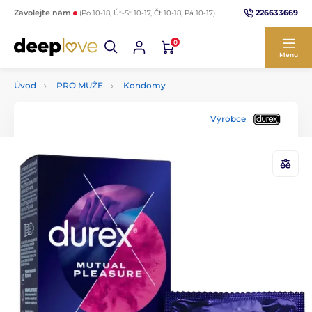
226633669
Zavolejte nám
(Po 10-18, Út-St 10-17, Čt 10-18, Pá 10-17)
0
Menu
Úvod
PRO MUŽE
Kondomy
Výrobce