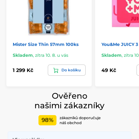
Mister Size Thin 57mm 100ks
You&Me JUICY 3
Skladem
,
zítra 10. 8. u vás
Skladem
,
zítra 10
1 299 Kč
49 Kč
Do košíku
Ověřeno
našimi zákazníky
zákazníků doporučuje
98%
náš obchod