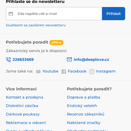
Přihlaste se do newsletteru
Zde napište váš e-mail
Přihlásit
Souhlasím se zasíláním newsletteru
Potřebujete poradit
offline
Zákaznický servis je k dispozici
226633669
info@deeplove.cz
Jsme také na:
Youtube
Facebook
Instagram
Více informací
Potřebujete poradit?
Kontakt a prodejna
Doprava a platba
Diskrétní zásilka
Erotický veletrh
Dárkové poukazy
Recenze zákazníků
Reklamace a vrácení
Nabízené značky
O nás a výhody nákupu
Obchodní podmínky