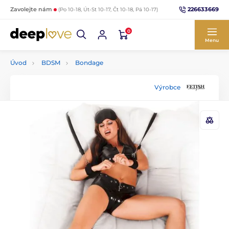
226633669
Zavolejte nám
(Po 10-18, Út-St 10-17, Čt 10-18, Pá 10-17)
0
Menu
Úvod
BDSM
Bondage
Výrobce