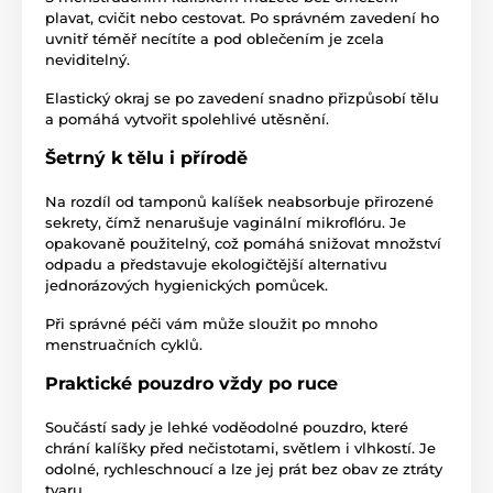
plavat, cvičit nebo cestovat. Po správném zavedení ho
uvnitř téměř necítíte a pod oblečením je zcela
neviditelný.
Elastický okraj se po zavedení snadno přizpůsobí tělu
a pomáhá vytvořit spolehlivé utěsnění.
Šetrný k tělu i přírodě
Na rozdíl od tamponů kalíšek neabsorbuje přirozené
sekrety, čímž nenarušuje vaginální mikroflóru. Je
opakovaně použitelný, což pomáhá snižovat množství
odpadu a představuje ekologičtější alternativu
jednorázových hygienických pomůcek.
Při správné péči vám může sloužit po mnoho
menstruačních cyklů.
Praktické pouzdro vždy po ruce
Součástí sady je lehké voděodolné pouzdro, které
chrání kalíšky před nečistotami, světlem i vlhkostí. Je
odolné, rychleschnoucí a lze jej prát bez obav ze ztráty
tvaru.