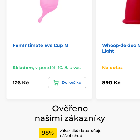
FemIntimate Eve Cup M
Whoop·de·doo M
Light
Skladem
,
v pondělí 10. 8. u vás
Na dotaz
126 Kč
890 Kč
Do košíku
Ověřeno
našimi zákazníky
zákazníků doporučuje
98%
náš obchod