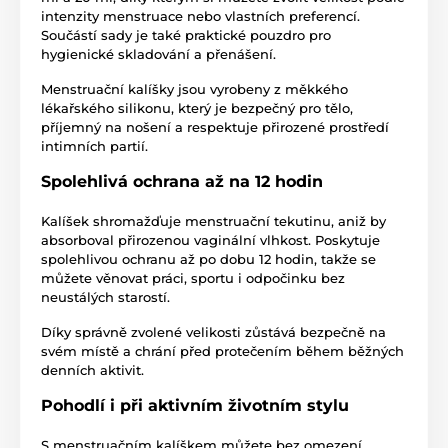
intenzity menstruace nebo vlastních preferencí.
Součástí sady je také praktické pouzdro pro
hygienické skladování a přenášení.
Menstruační kalíšky jsou vyrobeny z měkkého
lékařského silikonu, který je bezpečný pro tělo,
příjemný na nošení a respektuje přirozené prostředí
intimních partií.
Spolehlivá ochrana až na 12 hodin
Kalíšek shromažďuje menstruační tekutinu, aniž by
absorboval přirozenou vaginální vlhkost. Poskytuje
spolehlivou ochranu až po dobu 12 hodin, takže se
můžete věnovat práci, sportu i odpočinku bez
neustálých starostí.
Díky správně zvolené velikosti zůstává bezpečně na
svém místě a chrání před protečením během běžných
denních aktivit.
Pohodlí i při aktivním životním stylu
S menstruačním kalíškem můžete bez omezení