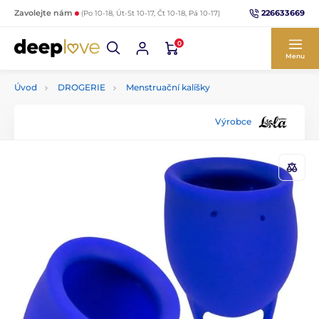
226633669
Zavolejte nám
(Po 10-18, Út-St 10-17, Čt 10-18, Pá 10-17)
0
Menu
Úvod
DROGERIE
Menstruační kalíšky
Výrobce