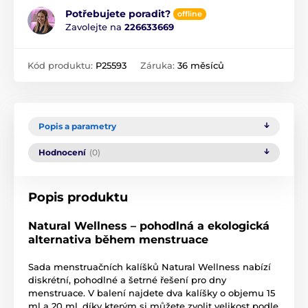
Potřebujete poradit?
offline
Zavolejte na
226633669
Kód produktu:
P25593
Záruka:
36 měsíců
Popis a parametry
Hodnocení
(0)
Popis produktu
Natural Wellness – pohodlná a ekologická
alternativa během menstruace
Sada menstruačních kalíšků Natural Wellness nabízí
diskrétní, pohodlné a šetrné řešení pro dny
menstruace. V balení najdete dva kalíšky o objemu 15
ml a 20 ml, díky kterým si můžete zvolit velikost podle