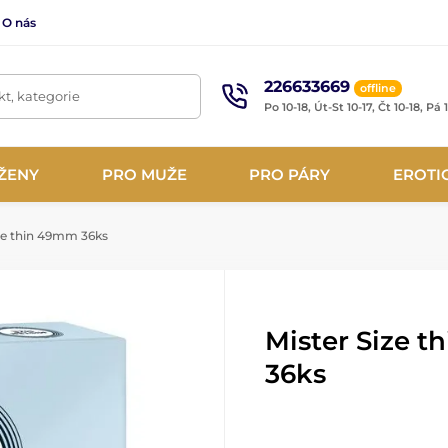
O nás
226633669
offline
t, kategorie
Po 10-18, Út-St 10-17, Čt 10-18, Pá 
ŽENY
PRO MUŽE
PRO PÁRY
EROTI
ze thin 49mm 36ks
Mister Size 
36ks