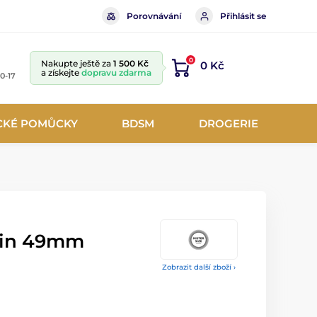
Porovnávání
Přihlásit se
0
Nakupte ještě za
1 500 Kč
0 Kč
a získejte
dopravu zdarma
10-17
CKÉ POMŮCKY
BDSM
DROGERIE
thin 49mm
Zobrazit další zboží ›