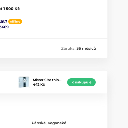
d
1 500 Kč
dit?
offline
3669
Záruka:
36 měsíců
Mister Size thin…
K nákupu
442 Kč
Pánské
,
Veganské