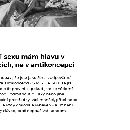
i sexu mám hlavu v
ích, ne v antikoncepci
nebaví, že jste jako žena zodpovědná
a antikoncepci? S MISTER SIZE se již
 cítit provinile, pokud jste se vědomě
hodli odmítnout pilulky nebo jiné
ční prostředky. Váš manžel, přítel nebo
 je vždy dokonale vybaven - a už není
ý důvod, proč nepoužívat kondom.