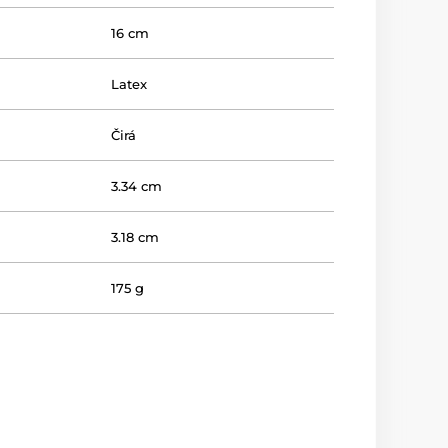
16 cm
Latex
Čirá
3.34 cm
3.18 cm
175 g