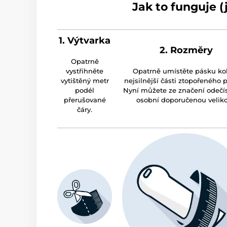
Jak to funguje (
1. Výtvarka
2. Rozměry
Opatrně
vystřihněte
Opatrně umístěte pásku k
vytištěný metr
nejsilnější části ztopořeného 
podél
Nyní můžete ze značení odečí
přerušované
osobní doporučenou veliko
čáry.