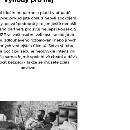
 ideálního partnera platí i v případě
pce: pokud jste dosud nebyli spokojeni
, pravděpodobně jste jen ještě nenašli
ého partnera pro svůj nejlepší kousek. S
ZE ve vaší osobní velikosti se obejdete
ní, zdlouhavého rozbalování nebo jiných
ných vedlejších účinků. Sotva si toho
 pocit při sexu je neobvykle intenzivní.
ás samozřejmě spolehlivě chrání a dává
cit bezpečí - takže se můžete zcela
odvázat.