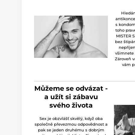
Hledání
antikonce
s kondomy
toho prav
MISTER SI
bez štípá
nepříjem
všimnete a
Zároveň v
vám po
Můžeme se odvázat -
a užít si zábavu
svého života
Sex je obzvlášť skvělý, když oba
společně převezmou odpovědnost a
pak se jeden druhému s dobrým