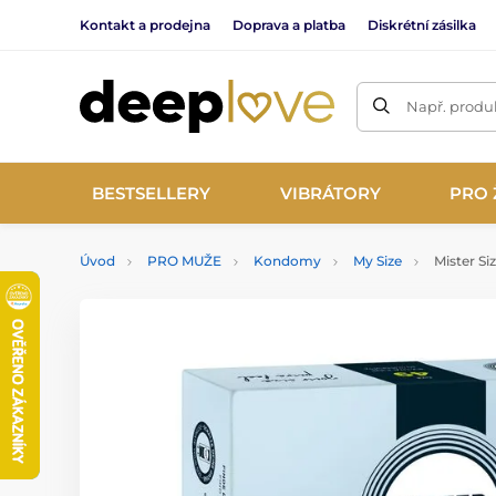
Kontakt a prodejna
Doprava a platba
Diskrétní zásilka
Např. produk
BESTSELLERY
VIBRÁTORY
PRO 
Úvod
PRO MUŽE
Kondomy
My Size
Mister Si