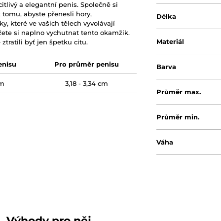
tlivý a elegantní penis. Společně si
k tomu, abyste přenesli hory,
Délka
, které ve vašich tělech vyvolávají
ůžete si naplno vychutnat tento okamžik.
Materiál
ratili byť jen špetku citu.
enisu
Pro průměr penisu
Barva
cm
3,18 - 3,34 cm
Průměr max.
Průměr min.
Váha
Výhody pro něj