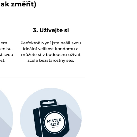
jak změřit)
3. Užívejte si
olem
Perfektní! Nyní jste našli svou
penisu.
ideální velikost kondomu a
st svou
můžete si v budoucnu užívat
st.
zcela bezstarostný sex.