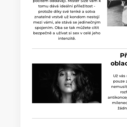
pocitem oddávají. Mister Size vám k
tomu dává ideální příležitost -
protože díky své tenké a sotva
znatelné vrstvě už kondom nestojí
mezi vámi, ale stává se jedinečným
spojením. Oba se tak můžete cítit
bezpečně a užívat si sex v celé jeho
intenzitě.
Př
oblac
Už vás 
pouze z
nemusíte
roz
antikoncep
milenec
žádn