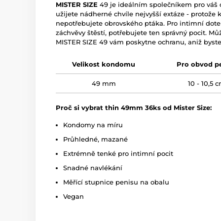
MISTER SIZE
49 je ideálním společníkem pro váš ci
užijete nádherné chvíle nejvyšší extáze - protože 
nepotřebujete obrovského ptáka. Pro intimní doteky
záchvěvy štěstí, potřebujete ten správný pocit. M
MISTER SIZE 49 vám poskytne ochranu, aniž byste zt
Velikost kondomu
Pro obvod p
49 mm
10 - 10,5 
Proč si vybrat thin 49mm 36ks od Mister Size:
Kondomy na míru
Průhledné, mazané
Extrémně tenké pro intimní pocit
Snadné navlékání
Měřící stupnice penisu na obalu
Vegan