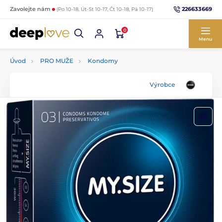
226633669
Zavolejte nám
(Po 10-18, Út-St 10-17, Čt 10-18, Pá 10-17)
0
Menu
Úvod
PRO MUŽE
Kondomy
Výrobce