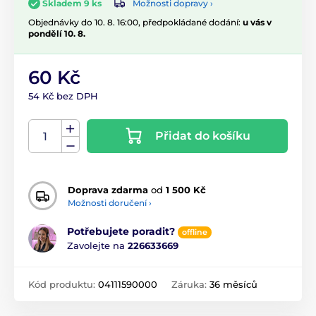
Možnosti dopravy ›
Skladem 9 ks
Objednávky do 10. 8. 16:00, předpokládané dodání:
u vás v
pondělí 10. 8.
60 Kč
54 Kč bez DPH
Přidat do košíku
Doprava zdarma
od
1 500 Kč
Možnosti doručení ›
Potřebujete poradit?
offline
Zavolejte na
226633669
Kód produktu:
04111590000
Záruka:
36 měsíců