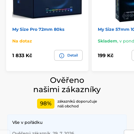
My Size Pro 72mm 80ks
My Size 57mm 1
Na dotaz
Skladem
,
v pondě
1 833 Kč
199 Kč
Detail
Ověřeno
našimi zákazníky
zákazníků doporučuje
98%
náš obchod
Vše v pořádku
Ověřený zákazník, 29. 7. 2026