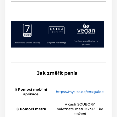
Jak změřit penis
I) Pomocí mobilní
https://mysize.de/en#guide
aplikace
V části SOUBORY
II) Pomocí metru
naleznete metr MY.SIZE ke
stažení