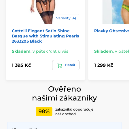
Varianty (4)
Cottelli Elegant Satin Shine
Plavky Obsessiv
Basque with Stimulating Pearls
2633205 Black
Skladem
,
v pátek 7. 8. u vás
Skladem
,
v pátek
1 395 Kč
1 299 Kč
Detail
Ověřeno
našimi zákazníky
zákazníků doporučuje
98%
náš obchod