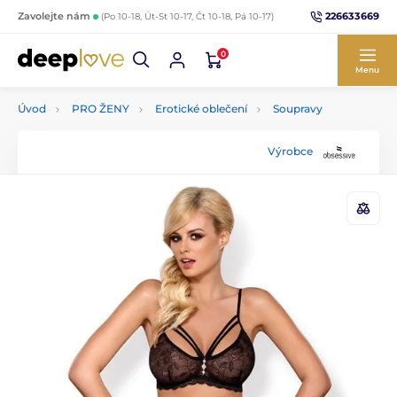
226633669
Zavolejte nám
(Po 10-18, Út-St 10-17, Čt 10-18, Pá 10-17)
0
Menu
Úvod
PRO ŽENY
Erotické oblečení
Soupravy
Výrobce