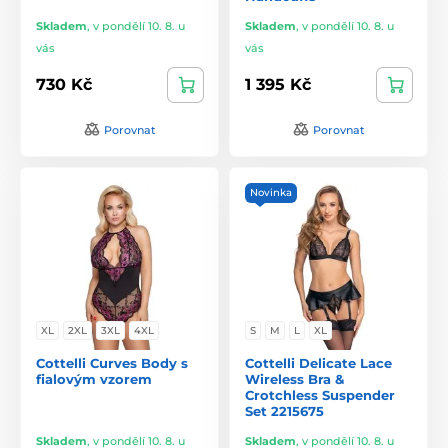
Skladem
,
v pondělí 10. 8. u
Skladem
,
v pondělí 10. 8. u
vás
vás
730 Kč
1 395 Kč
Porovnat
Porovnat
Novinka
XL
2XL
3XL
4XL
S
M
L
XL
Cottelli Curves Body s
Cottelli Delicate Lace
fialovým vzorem
Wireless Bra &
Crotchless Suspender
Set 2215675
Skladem
,
v pondělí 10. 8. u
Skladem
,
v pondělí 10. 8. u