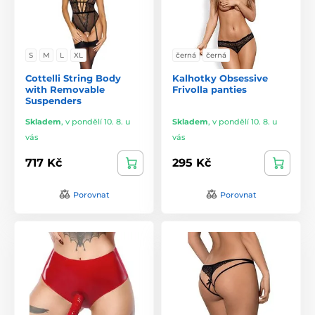
S
M
L
XL
černá
černá
Cottelli String Body
Kalhotky Obsessive
with Removable
Frivolla panties
Suspenders
Skladem
,
v pondělí 10. 8. u
Skladem
,
v pondělí 10. 8. u
vás
vás
717 Kč
295 Kč
Porovnat
Porovnat