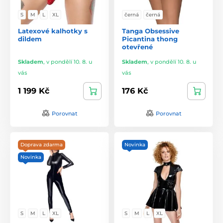
S
M
L
XL
černá
černá
Latexové kalhotky s
Tanga Obsessive
dildem
Picantina thong
otevřené
Skladem
,
v pondělí 10. 8. u
Skladem
,
v pondělí 10. 8. u
vás
vás
1 199 Kč
176 Kč
Porovnat
Porovnat
Doprava zdarma
Novinka
Novinka
S
M
L
XL
S
M
L
XL