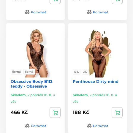
Porovnat
Porovnat
černá
černá
S-L
XL
Obsessive Body B112
Penthouse Dirty mind
teddy - Obsessive
Skladem
,
v pondělí 10. 8. u
Skladem
,
v pondělí 10. 8. u
vás
vás
466 Kč
188 Kč
Porovnat
Porovnat