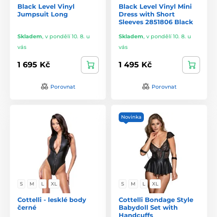
Black Level Vinyl
Black Level Vinyl Mini
Jumpsuit Long
Dress with Short
Sleeves 2851806 Black
Skladem
,
v pondělí 10. 8. u
Skladem
,
v pondělí 10. 8. u
vás
vás
1 695 Kč
1 495 Kč
Porovnat
Porovnat
Novinka
S
M
L
XL
S
M
L
XL
Cottelli - lesklé body
Cottelli Bondage Style
černé
Babydoll Set with
Handcuffs