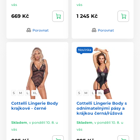
vás
vás
669 Kč
1 245 Kč
Porovnat
Porovnat
Novinka
S
M
L
XL
S
M
L
XL
Cottelli Lingerie Body
Cottelli Lingerie Body s
krajkové - černé
odnímatelnými pásy a
krájkou černá/růžová
Skladem
,
v pondělí 10. 8. u
Skladem
,
v pondělí 10. 8. u
vás
vás