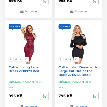
895 Kč
995 Kč
Porovnat
Porovnat
Novinka
Novinka
S
M
L
XL
S
M
L
XL
Cottelli Long Lace
Cottelli Mini Dress with
Dress 2718979 Red
Large Cut Out at the
Back 2719266 Black
Skladem
,
v pondělí 10. 8. u
Skladem
,
v pondělí 10. 8. u
vás
vás
995 Kč
795 Kč
Porovnat
Porovnat