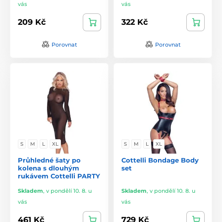
vás
vás
209 Kč
322 Kč
Porovnat
Porovnat
S
M
L
XL
S
M
L
XL
Průhledné šaty po
Cottelli Bondage Body
kolena s dlouhým
set
rukávem Cottelli PARTY
Skladem
,
v pondělí 10. 8. u
Skladem
,
v pondělí 10. 8. u
vás
vás
461 Kč
729 Kč