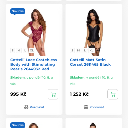
Novinka
S
M
L
XL
S
M
L
XL
Cottelli Lace Crotchless
Cottelli Matt Satin
Body with Stimulating
Corset 2611465 Black
Pearls 2644932 Red
Skladem
,
v pondělí 10. 8. u
Skladem
,
v pondělí 10. 8. u
vás
vás
995 Kč
1 252 Kč
Porovnat
Porovnat
Novinka