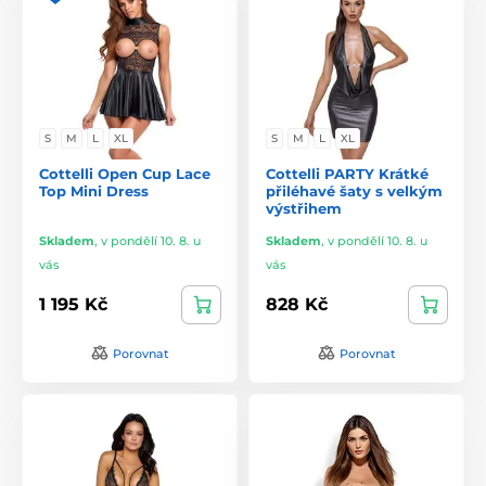
S
M
L
XL
S
M
L
XL
Cottelli Open Cup Lace
Cottelli PARTY Krátké
Top Mini Dress
přiléhavé šaty s velkým
výstřihem
Skladem
,
v pondělí 10. 8. u
Skladem
,
v pondělí 10. 8. u
vás
vás
1 195 Kč
828 Kč
Porovnat
Porovnat