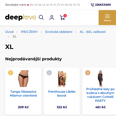
226633669
Zavolejte nám
(Po 10-18, Út-St 10-17, Čt 10-18, Pá 10-17)
0
Menu
Úvod
PRO ŽENY
Erotické oblečení
XL - 6XL velikosti
XL
XL
Nejprodávanější produkty
Průhledné šaty po
Tanga Obsessive
Penthouse Libido
kolena s dlouhým
Miamor otevřené
boost
rukávem Cottelli
PARTY
209 Kč
322 Kč
461 Kč