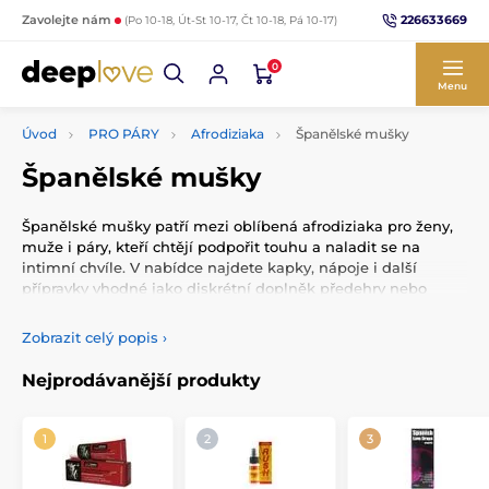
226633669
Zavolejte nám
(Po 10-18, Út-St 10-17, Čt 10-18, Pá 10-17)
0
Menu
Úvod
PRO PÁRY
Afrodiziaka
Španělské mušky
Španělské mušky
Španělské mušky patří mezi oblíbená afrodiziaka pro ženy,
muže i páry, kteří chtějí podpořit touhu a naladit se na
intimní chvíle. V nabídce najdete kapky, nápoje i další
přípravky vhodné jako diskrétní doplněk předehry nebo
romantického večera.
Zobrazit celý popis
›
Nejprodávanější produkty
Španělské mušky pro smyslnější náladu a větší chuť na
intimitu
Španělské mušky jsou známé jako afrodiziakum, které se
používá pro navození smyslnější atmosféry a podporu chuti
na intimitu. Hodí se pro jednotlivce i páry, které chtějí