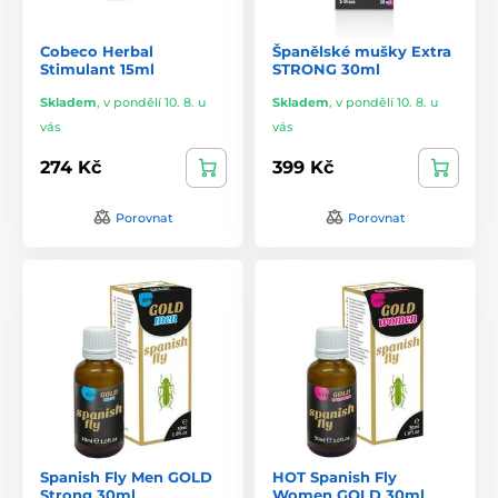
překvapení na večer nebo drobný detail, který pomůže
vystoupit z rutiny.
Cobeco Herbal
Španělské mušky Extra
Malý doplněk pro větší napětí
Stimulant 15ml
STRONG 30ml
Skladem
,
v pondělí 10. 8. u
Skladem
,
v pondělí 10. 8. u
Španělské mušky nejsou zázračné řešení ani náhrada
vzájemné blízkosti, ale mohou být příjemným pomocníkem,
vás
vás
který podpoří atmosféru, očekávání a chuť objevovat. Vyberte
274 Kč
399 Kč
si produkt, který vám sedne formou i složením, a užijte si
intimní chvíle s větší lehkostí, hravostí a smyslným napětím.
Porovnat
Porovnat
Spanish Fly Men GOLD
HOT Spanish Fly
Strong 30ml
Women GOLD 30ml