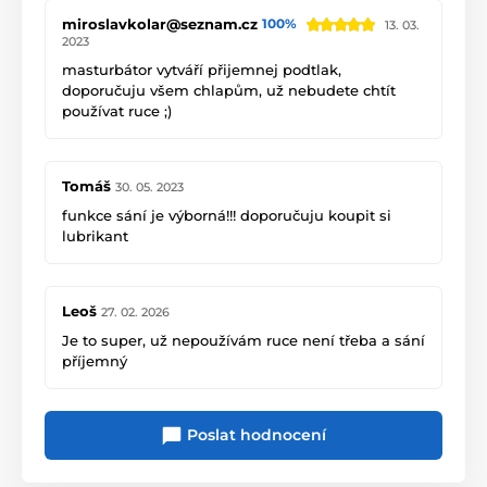
miroslavkolar@seznam.cz
100%
13. 03.
2023
masturbátor vytváří přijemnej podtlak,
doporučuju všem chlapům, už nebudete chtít
používat ruce ;)
Tomáš
30. 05. 2023
funkce sání je výborná!!! doporučuju koupit si
lubrikant
Leoš
27. 02. 2026
Je to super, už nepoužívám ruce není třeba a sání
příjemný
Poslat hodnocení