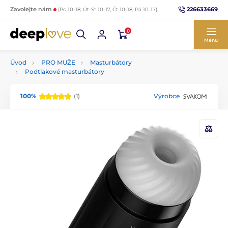
226633669
Zavolejte nám
(Po 10-18, Út-St 10-17, Čt 10-18, Pá 10-17)
0
Menu
Úvod
PRO MUŽE
Masturbátory
Podtlakové masturbátory
100%
(1)
Výrobce