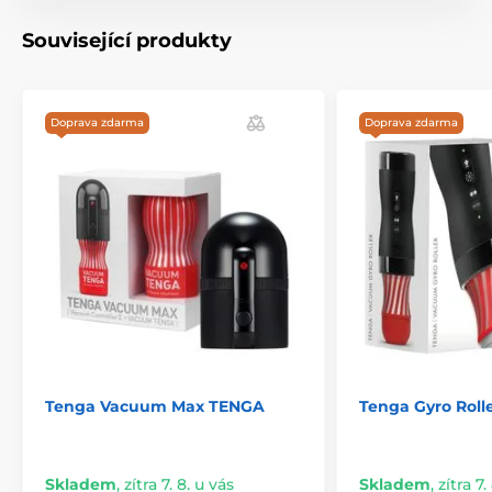
Související produkty
Doprava zdarma
Doprava zdarma
Tenga Vacuum Max TENGA
Tenga Gyro Rol
Skladem
,
zítra 7. 8. u vás
Skladem
,
zítra 7.