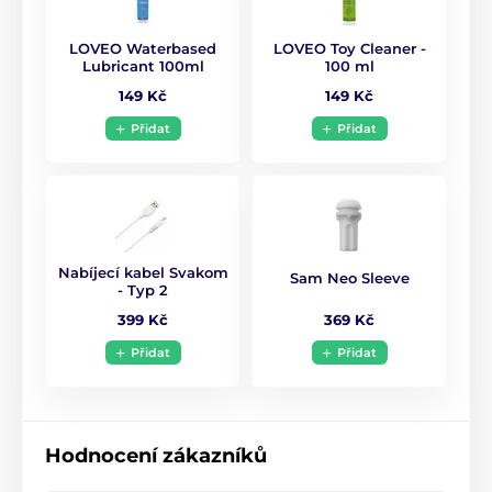
LOVEO Waterbased
LOVEO Toy Cleaner -
Lubricant 100ml
100 ml
149 Kč
149 Kč
Přidat
Přidat
Nabíjecí kabel Svakom
Sam Neo Sleeve
- Typ 2
369 Kč
399 Kč
Přidat
Přidat
Hodnocení zákazníků