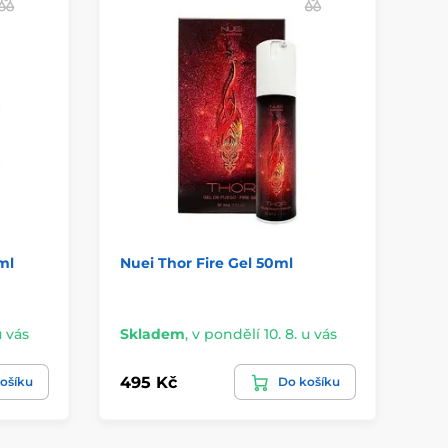
ml
Nuei Thor Fire Gel 50ml
Bu
u vás
Skladem
,
v pondělí 10. 8. u vás
Sk
495 Kč
18
ošíku
Do košíku