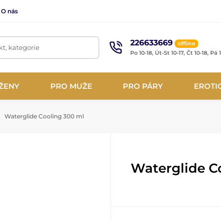
O nás
226633669
offline
t, kategorie
Po 10-18, Út-St 10-17, Čt 10-18, Pá 
ŽENY
PRO MUŽE
PRO PÁRY
EROTI
Waterglide Cooling 300 ml
Waterglide C