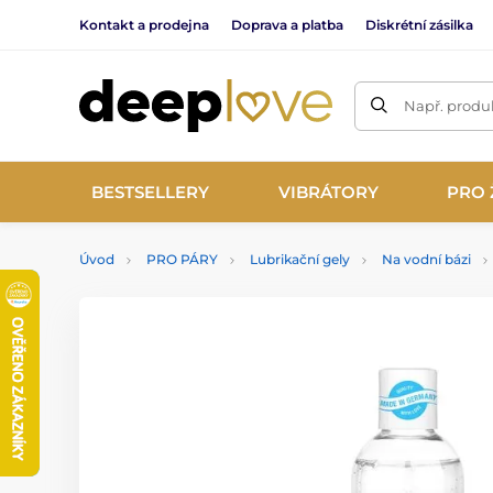
Kontakt a prodejna
Doprava a platba
Diskrétní zásilka
Např. produk
BESTSELLERY
VIBRÁTORY
PRO 
Úvod
PRO PÁRY
Lubrikační gely
Na vodní bázi