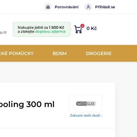
Porovnávání
Přihlásit se
0
Nakupte ještě za
1 500 Kč
0 Kč
a získejte
dopravu zdarma
10-17
CKÉ POMŮCKY
BDSM
DROGERIE
ooling 300 ml
Zobrazit další zboží ›