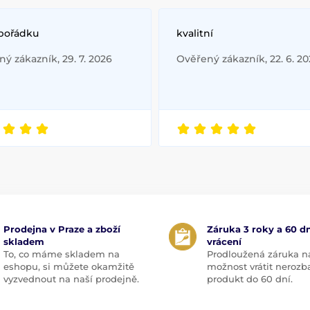
 pořádku
kvalitní
ý zákazník, 29. 7. 2026
Ověřený zákazník, 22. 6. 2
Prodejna v Praze a zboží
Záruka 3 roky a 60 dn
skladem
vrácení
To, co máme skladem na
Prodloužená záruka n
eshopu, si můžete okamžitě
možnost vrátit nerozb
vyzvednout na naší prodejně.
produkt do 60 dní.