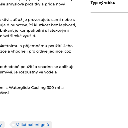
Typ výrobku
aše smyslové prožitky a přidá nový
ktivit, ať už je provozujete sami nebo s
e dlouhotrvající kluzkost bez lepivosti,
brikant je kompatibilní s latexovými
ává široké využití.
 diskrétnímu a příjemnému použití. Jeho
ce a vhodné i pro citlivé jedince, což
dlouhodobé použití a snadno se aplikuje
smývá, je rozpustný ve vodě a
šení s Waterglide Cooling 300 ml a
šení.
y
Velká balení gelů