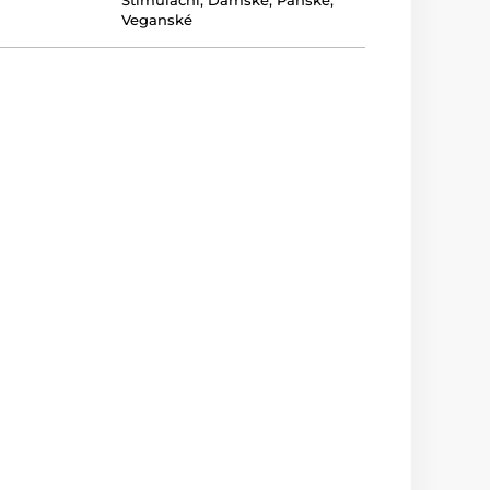
Stimulační
,
Dámské
,
Pánské
,
Veganské