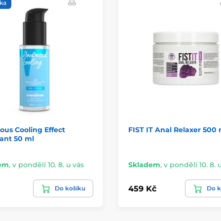
ka
ous Cooling Effect
FIST IT Anal Relaxer 500 
ant 50 ml
em
,
v pondělí 10. 8. u vás
Skladem
,
v pondělí 10. 8. 
459 Kč
Do košíku
Do k