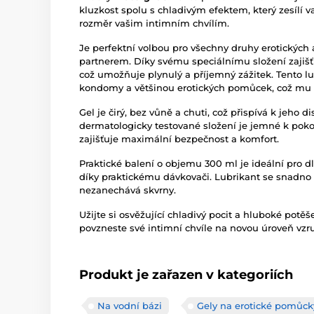
kluzkost spolu s chladivým efektem, který zesílí v
rozměr vašim intimním chvílím.
Je perfektní volbou pro všechny druhy erotických a
partnerem. Díky svému speciálnímu složení zajišťuj
což umožňuje plynulý a příjemný zážitek. Tento lu
kondomy a většinou erotických pomůcek, což mu d
Gel je čirý, bez vůně a chuti, což přispívá k jeho
dermatologicky testované složení je jemné k pokož
zajišťuje maximální bezpečnost a komfort.
Praktické balení o objemu 300 ml je ideální pro 
díky praktickému dávkovači. Lubrikant se snadno 
nezanechává skvrny.
Užijte si osvěžující chladivý pocit a hluboké potě
povzneste své intimní chvíle na novou úroveň vzru
Produkt je zařazen v kategoriích
Na vodní bázi
Gely na erotické pomůck