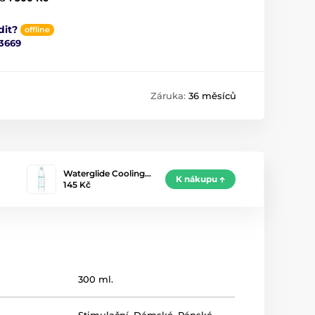
dit?
offline
3669
Záruka:
36 měsíců
Waterglide Cooling…
K nákupu
145 Kč
300 ml.