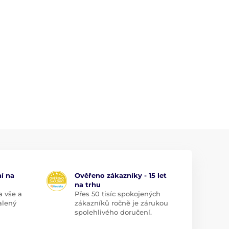
í na
Ověřeno zákazníky - 15 let
na trhu
a vše a
Přes 50 tisíc spokojených
alený
zákazníků ročně je zárukou
spolehlivého doručení.