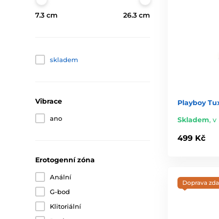
7.3 cm
26.3 cm
skladem
Vibrace
Playboy Tu
ano
Skladem
,
v
499 Kč
Erotogenní zóna
Anální
Doprava zd
G-bod
Klitoriální