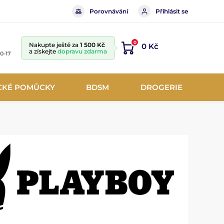
Porovnávání
Přihlásit se
0
Nakupte ještě za
1 500 Kč
0 Kč
a získejte
dopravu zdarma
10-17
CKÉ POMŮCKY
BDSM
DROGERIE