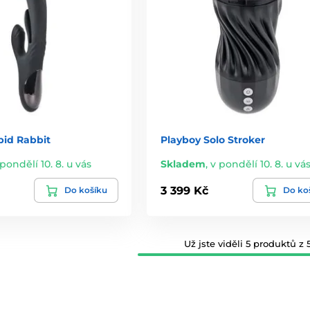
pid Rabbit
Playboy Solo Stroker
 pondělí 10. 8. u vás
Skladem
,
v pondělí 10. 8. u vá
3 399 Kč
Do košíku
Do ko
Už jste viděli 5 produktů z 5