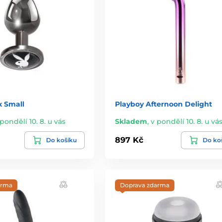
x Small
Playboy Afternoon Delight
 pondělí 10. 8. u vás
Skladem
,
v pondělí 10. 8. u vá
897 Kč
Do košíku
Do ko
arma
Doprava zdarma