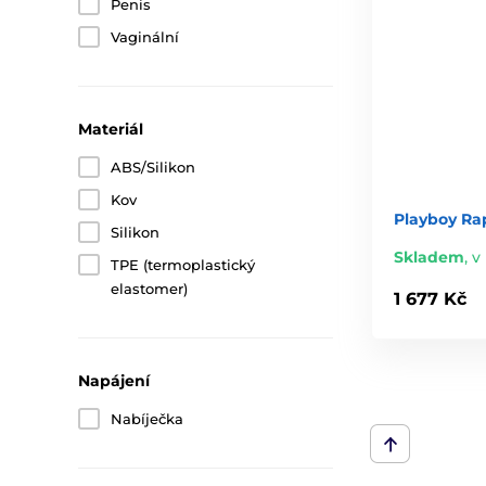
Penis
Vaginální
Materiál
ABS/Silikon
Kov
Playboy Ra
Silikon
Skladem
,
v
TPE (termoplastický
elastomer)
1 677 Kč
Napájení
Nabíječka