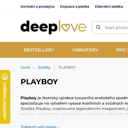
Kontakt a prodejna
Doprava a platba
Diskrétní zásilka
Např. produk
BESTSELLERY
VIBRÁTORY
PRO 
Úvod
Značky
PLAYBOY
PLAYBOY
Playboy
je ikonický výrobce luxusního erotického spodn
specializuje na vytváření vysoce kvalitních a svůdných 
Značka Playboy, inspirovaná legendárním magazínem,
designu, detailnímu zpracování a použití prvotřídních m
nezapomenutelné zážitky pro ženy a muže po celém svě
Zobrazit celý popis
›