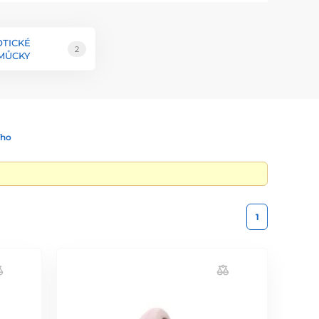
OTICKÉ
2
MŮCKY
ího
1