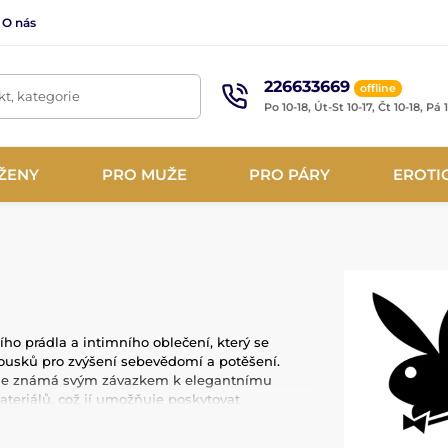
O nás
226633669
offline
t, kategorie
Po 10-18, Út-St 10-17, Čt 10-18, Pá 
ŽENY
PRO MUŽE
PRO PÁRY
EROTI
ího prádla a intimního oblečení, který se
kousků pro zvýšení sebevědomí a potěšení.
 je známá svým závazkem k elegantnímu
ateriálů, což jí umožňuje poskytovat
tě.