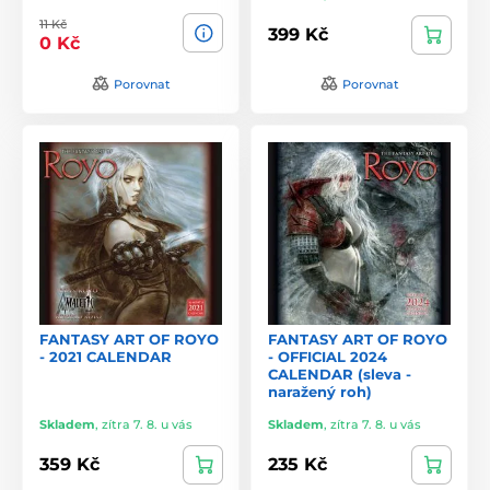
11 Kč
399 Kč
0 Kč
Porovnat
Porovnat
FANTASY ART OF ROYO
FANTASY ART OF ROYO
- 2021 CALENDAR
- OFFICIAL 2024
CALENDAR (sleva -
naražený roh)
Skladem
,
zítra 7. 8. u vás
Skladem
,
zítra 7. 8. u vás
359 Kč
235 Kč