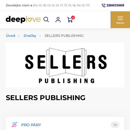
226633669
Zavolejte nám
(Po 10-18, Út-St 10-17, Čt 10-18, Pá 10-17)
0
Menu
Úvod
Značky
SELLERS PUBLISHING
SELLERS PUBLISHING
PRO PÁRY
14