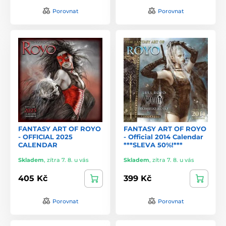
Porovnat
Porovnat
FANTASY ART OF ROYO
FANTASY ART OF ROYO
- OFFICIAL 2025
- Official 2014 Calendar
CALENDAR
***SLEVA 50%!***
Skladem
,
zítra 7. 8. u vás
Skladem
,
zítra 7. 8. u vás
405 Kč
399 Kč
Porovnat
Porovnat