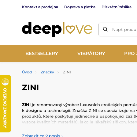
Kontakt a prodejna
Doprava a platba
Diskrétní zásilka
Např. produk
BESTSELLERY
VIBRÁTORY
PRO 
Úvod
Značky
ZINI
ZINI
ZINI
je renomovaný výrobce luxusních erotických pomůc
k designu a technologii. Značka ZINI se specializuje na
produktů, které poskytují jedinečné a uspokojující zážit
vysoce kvalitních materiálů, jako je lékařský silikon, kte
zajišťuje maximální komfort a bezpečnost.
Zobrazit celý popis
›