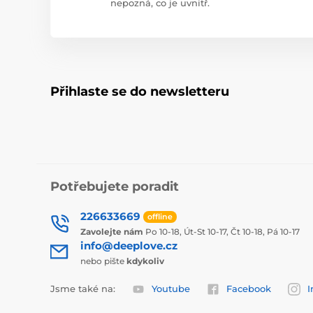
nepozná, co je uvnitř.
Přihlaste se do newsletteru
Potřebujete poradit
226633669
offline
Zavolejte nám
Po 10-18, Út-St 10-17, Čt 10-18, Pá 10-17
info@deeplove.cz
nebo pište
kdykoliv
Jsme také na:
Youtube
Facebook
I