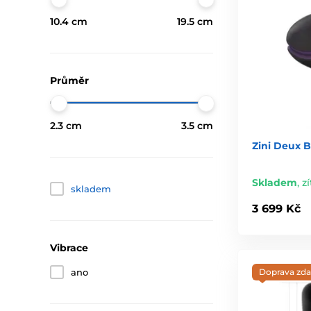
10.4 cm
19.5 cm
Průměr
2.3 cm
3.5 cm
Zini Deux B
Skladem
,
zí
skladem
3 699 Kč
Vibrace
Doprava zd
ano