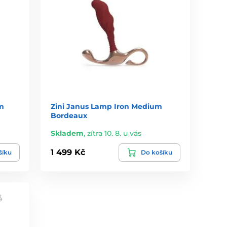
m
Zini Janus Lamp Iron Medium
Bordeaux
Skladem
,
zítra 10. 8. u vás
1 499 Kč
šíku
Do košíku