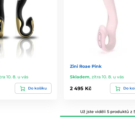
Zini Roae Pink
tra 10. 8. u vás
Skladem
,
zítra 10. 8. u vás
2 495 Kč
Do košíku
Do ko
Už jste viděli 5 produktů z 5