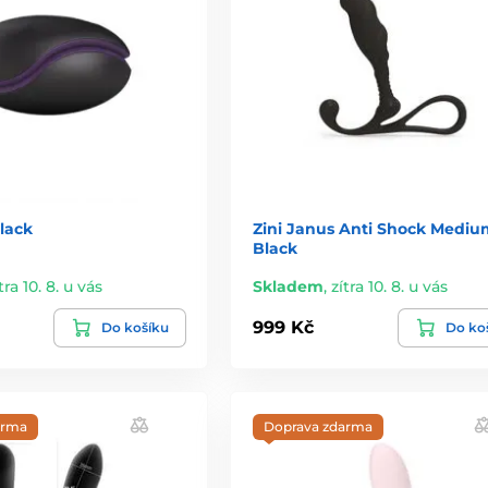
lack
Zini Janus Anti Shock Mediu
Black
tra 10. 8. u vás
Skladem
,
zítra 10. 8. u vás
999 Kč
Do košíku
Do ko
arma
Doprava zdarma