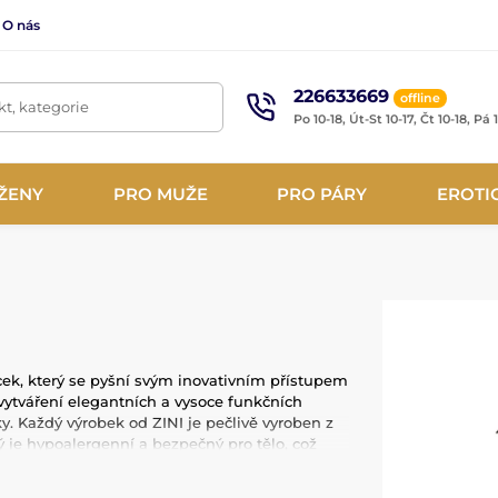
O nás
226633669
offline
t, kategorie
Po 10-18, Út-St 10-17, Čt 10-18, Pá 
ŽENY
PRO MUŽE
PRO PÁRY
EROTI
ek, který se pyšní svým inovativním přístupem
 vytváření elegantních a vysoce funkčních
ky. Každý výrobek od ZINI je pečlivě vyroben z
rý je hypoalergenní a bezpečný pro tělo, což