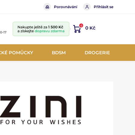
Porovnávání
Přihlásit se
0
Nakupte ještě za
1 500 Kč
0 Kč
a získejte
dopravu zdarma
10-17
CKÉ POMŮCKY
BDSM
DROGERIE