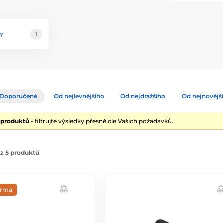
ch přístrojů a dalších intimních pomůcek, které
očilým funkcím, jako jsou různé režimy vibrací,
INI personalizovaný a diskrétní zážitek.
Y
1
ží v každém jejich produktu. Elegantní design a
 výkonné nástroje, ale i krásné předměty, které
ických pomůcek. Objevte nový rozměr potěšení s
 jejich špičkové technologii a krásnému
Doporučené
Od nejlevnějšího
Od nejdražšího
Od nejnovějš
5 produktů
- filtrujte výsledky přesně dle Vašich požadavků.
z 5 produktů
arma