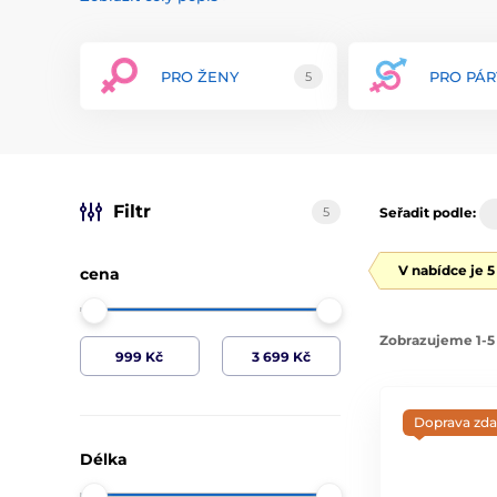
Produkty ZINI zahrnují širokou škálu vibrátorů, masážní
uspokojí různé potřeby a preference uživatelů. Díky pokr
ergonomický design a tiché motory, poskytují produkty Z
PRO ŽENY
PRO PÁR
5
ZINI klade velký důraz na estetiku a detail, což se odrá
sofistikované balení činí z těchto pomůcek nejen vysoce
přidají dotek luxusu do každé intimní chvíle.
ZINI je synonymem pro kvalitu a inovaci v oblasti erot
produkty ZINI a zažijte nezapomenutelné okamžiky díky
designu.
Filtr
5
Seřadit podle:
V nabídce je 
cena
Zobrazujeme 1-5 
Doprava zd
Délka