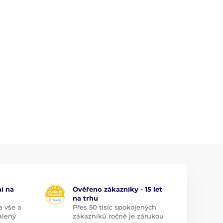
í na
Ověřeno zákazníky - 15 let
na trhu
a vše a
Přes 50 tisíc spokojených
alený
zákazníků ročně je zárukou