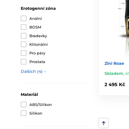
Erotogenní zóna
Anální
BDSM
Bradavky
Klitoriální
Pro páry
Prostata
Zini Roae
Dalších (4)
Skladem
,
zí
2 495 Kč
Materiál
ABS/Silikon
Silikon