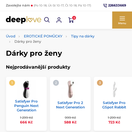
226633669
Zavolejte nám
(Po 10-18, Út-St 10-17, Čt 10-18, Pá 10-17)
0
Menu
Úvod
EROTICKÉ POMŮCKY
Tipy na dárky
Dárky pro ženy
Dárky pro ženy
Nejprodávanější produkty
Satisfyer Pro
Satisfyer Pro 2
Satisfyer Pro
Penguin Next
Next Generation
GSpot Rabbit
Generation
1 299 Kč
999 Kč
1 299 Kč
666 Kč
588 Kč
723 Kč