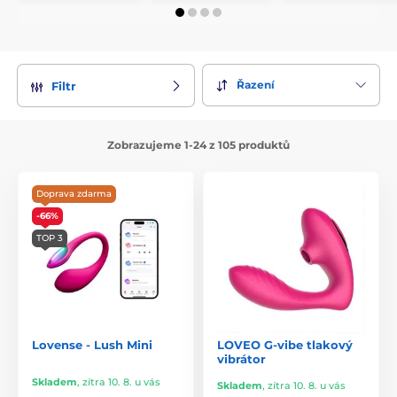
Řazení
Filtr
Zobrazujeme 1-24 z 105 produktů
Doprava zdarma
-66%
TOP 3
Lovense - Lush Mini
LOVEO G-vibe tlakový
vibrátor
Skladem
,
zítra 10. 8. u vás
Skladem
,
zítra 10. 8. u vás