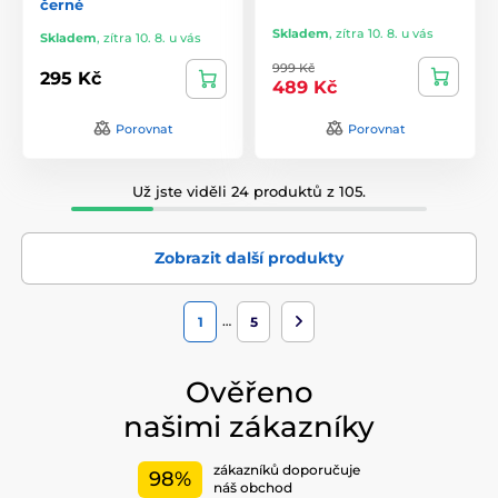
černé
Skladem
,
zítra 10. 8. u vás
Skladem
,
zítra 10. 8. u vás
999 Kč
295 Kč
489 Kč
Porovnat
Porovnat
Už jste viděli 24 produktů z 105.
Zobrazit další produkty
…
1
5
Ověřeno
našimi zákazníky
zákazníků doporučuje
98%
náš obchod