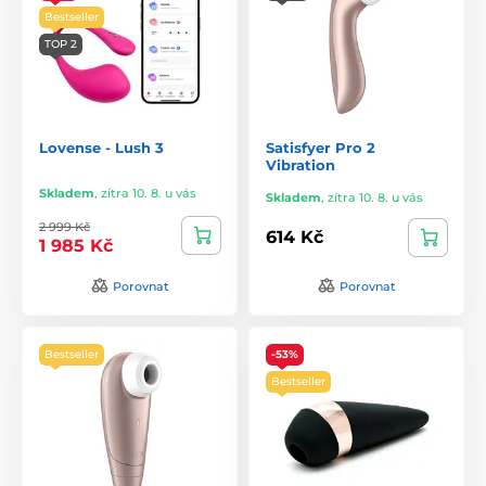
Bestseller
TOP 2
Lovense - Lush 3
Satisfyer Pro 2
Vibration
Skladem
,
zítra 10. 8. u vás
Skladem
,
zítra 10. 8. u vás
2 999 Kč
614 Kč
1 985 Kč
Porovnat
Porovnat
Bestseller
-53%
Bestseller