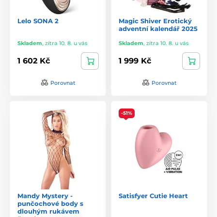
Lelo SONA 2
Magic Shiver Erotický
adventní kalendář 2025
Skladem
,
zítra 10. 8. u vás
Skladem
,
zítra 10. 8. u vás
1 602 Kč
1 999 Kč
Porovnat
Porovnat
-51%
Mandy Mystery -
Satisfyer Cutie Heart
punčochové body s
dlouhým rukávem