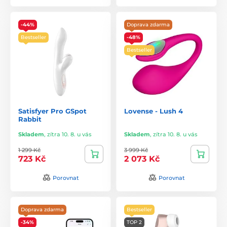
-44%
Doprava zdarma
Bestseller
-48%
Bestseller
Satisfyer Pro GSpot
Lovense - Lush 4
Rabbit
Skladem
,
zítra 10. 8. u vás
Skladem
,
zítra 10. 8. u vás
1 299 Kč
3 999 Kč
723 Kč
2 073 Kč
Porovnat
Porovnat
Doprava zdarma
Bestseller
-34%
TOP 2