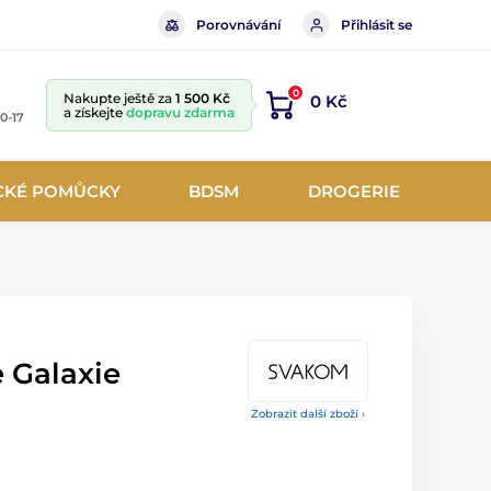
Porovnávání
Přihlásit se
0
Nakupte ještě za
1 500 Kč
0 Kč
a získejte
dopravu zdarma
10-17
CKÉ POMŮCKY
BDSM
DROGERIE
 Galaxie
Zobrazit další zboží ›