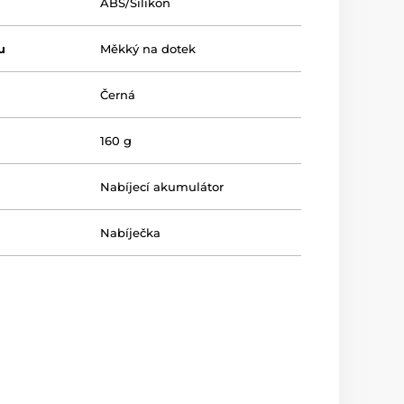
ABS/Silikon
u
Měkký na dotek
Černá
160 g
Nabíjecí akumulátor
Nabíječka