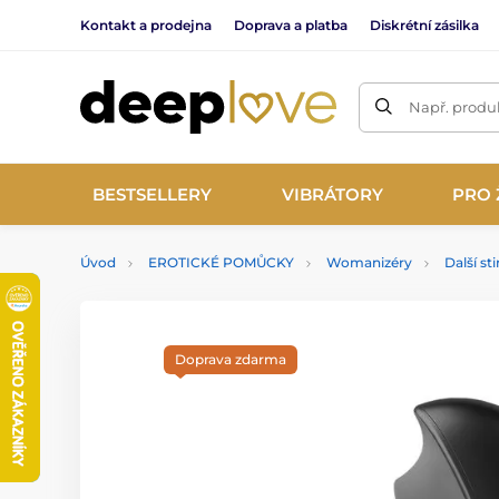
Kontakt a prodejna
Doprava a platba
Diskrétní zásilka
Např. produk
BESTSELLERY
VIBRÁTORY
PRO 
Úvod
EROTICKÉ POMŮCKY
Womanizéry
Další st
Doprava zdarma