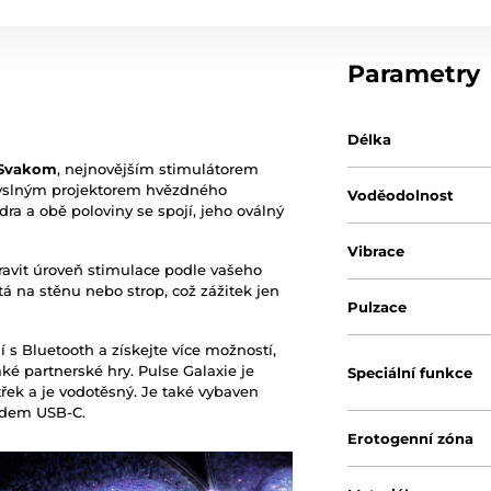
Parametry
Délka
Svakom
, nejnovějším stimulátorem
smyslným projektorem hvězdného
Voděodolnost
dra a obě poloviny se spojí, jeho oválný
Vibrace
ravit úroveň stimulace podle vašeho
tá na stěnu nebo strop, což zážitek jen
Pulzace
 s Bluetooth a získejte více možností,
é partnerské hry. Pulse Galaxie je
Speciální funkce
třek a je vodotěsný. Je také vybaven
odem USB-C.
Erotogenní zóna