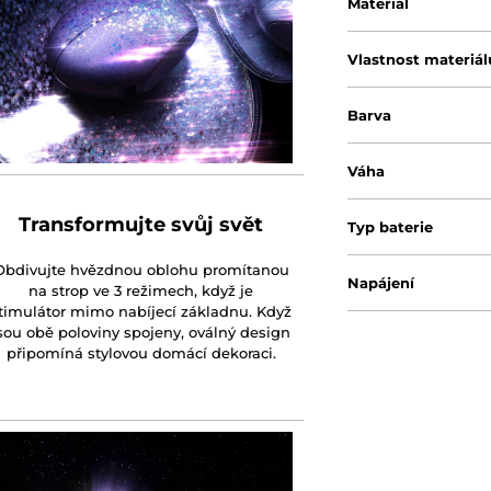
Materiál
Vlastnost materiál
Barva
Váha
Transformujte svůj svět
Typ baterie
Obdivujte hvězdnou oblohu promítanou
Napájení
na strop ve 3 režimech, když je
timulátor mimo nabíjecí základnu. Když
sou obě poloviny spojeny, oválný design
připomíná stylovou domácí dekoraci.