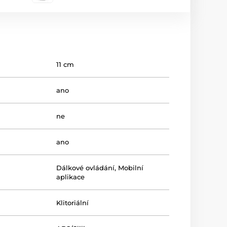
11 cm
ano
ne
ano
Dálkové ovládání
,
Mobilní
aplikace
Klitoriální