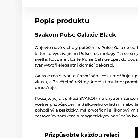
Popis produktu
Svakom Pulse Galaxie Black
Objevte nové vrcholy potěšení s Pulse Galaxie od
klitorisu využívajícím Pulse Technology™ a se 
světla. Když ale vložíte Pulse Galaxie zpět do pouz
tvar vytvoří elegantní domácí dekoraci.
Galaxie má 5 typů a úrovní sání, což umožňuje up
vkusu, a 3 světelné režimy, které stimulátor promí
umocňuje.
Použijte jej s aplikací SVAKOM na chytrém zařízení
včetně přizpůsobení a dálkového ovládání nebo tak
pohodlný a praktický, má prvotřídní silikonový vni
cestovním zámkem a magnetickým nabíjecím b
Přizpůsobte každou relaci