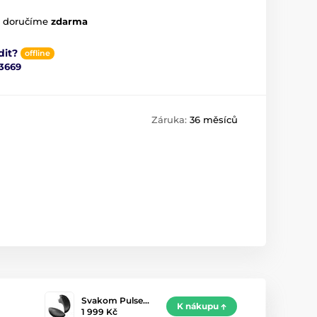
m doručíme
zdarma
dit?
offline
3669
Záruka:
36 měsíců
Svakom Pulse…
K nákupu
1 999 Kč