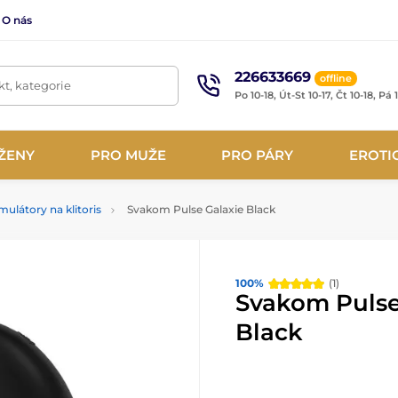
O nás
226633669
offline
t, kategorie
Po 10-18, Út-St 10-17, Čt 10-18, Pá 
ŽENY
PRO MUŽE
PRO PÁRY
EROTI
imulátory na klitoris
Svakom Pulse Galaxie Black
100%
(1)
Svakom Pulse
Black