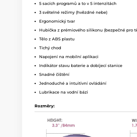
5 sacích programů a to v 5 intenzitách
3 světelné režimy (hvězdné nebe)
Ergonomický tvar
Hubička z prémiového silikonu (bezpečné pro tě
Tělo z ABS plastu
Tichý chod
Napojení na mobilní aplikaci
Indikátor stavu baterie a dobíjecí stanice
Snadné čištění
Jednoduché a intuitivní ovládání
Lubrikace na vodní bázi
Rozměry: