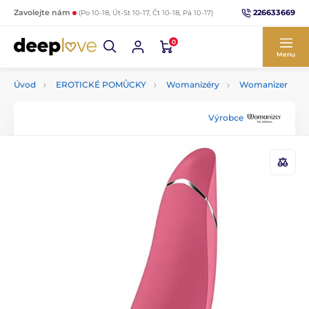
226633669
Zavolejte nám
(Po 10-18, Út-St 10-17, Čt 10-18, Pá 10-17)
0
Menu
Úvod
EROTICKÉ POMŮCKY
Womanizéry
Womanizer
Výrobce