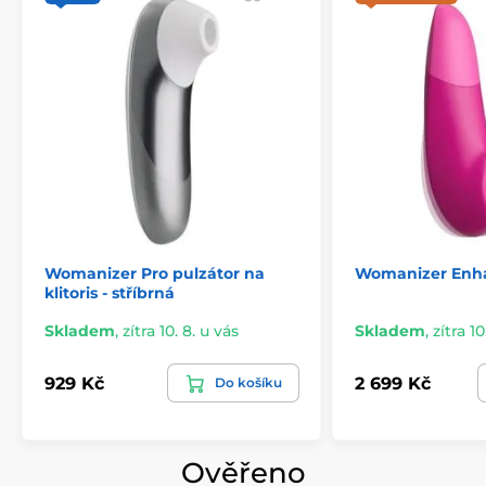
Womanizer Pro pulzátor na
Womanizer Enha
klitoris - stříbrná
Skladem
,
zítra 10. 8. u vás
Skladem
,
zítra 10
929 Kč
2 699 Kč
Do košíku
Ověřeno