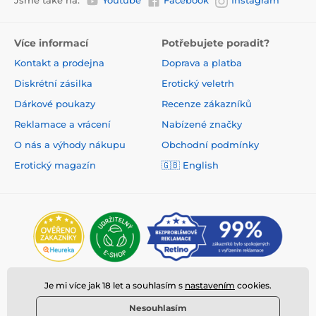
Jsme také na:
Youtube
Facebook
Instagram
Více informací
Potřebujete poradit?
Kontakt a prodejna
Doprava a platba
Diskrétní zásilka
Erotický veletrh
Dárkové poukazy
Recenze zákazníků
Reklamace a vrácení
Nabízené značky
O nás a výhody nákupu
Obchodní podmínky
Erotický magazín
🇬🇧 English
Je mi více jak 18 let a souhlasím s
nastavením
cookies.
Nesouhlasím