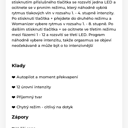
stisknutím příslušného tlačítka se rozsvítí jedna LED a
ocitnete se v prvním režimu, který náhodně vybírá
rytmus tlakových vln v rozsahu 1. - 4. stupně intenzity.
Po stisknutí tlačítka + přejdete do druhého režimu a
Womanizer vybere rytmus v rozsahu 1. - 8. stupně. Po
dalším stisknutí tlačítka + se ocitnete ve třetím režimu
mezi fázemi 1 - 12 a rozsvítí se třetí LED. Program
náhodně vybere intenzitu, takže orgasmus se objeví
neočekávaně a může být o to intenzivnější
Klady
❤️ Autopilot a moment překvapení
❤️ 12 úrovní intenzity
❤️ Příjemný tvar
❤️ Chytrý režim - citlivý na dotyk
Zápory