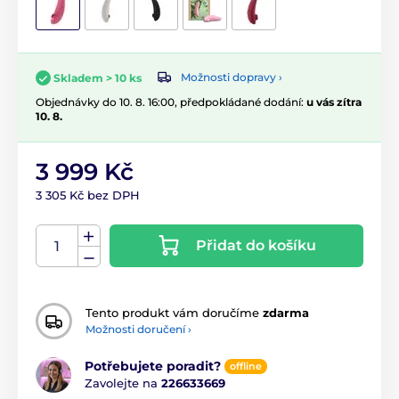
Možnosti dopravy ›
Skladem > 10 ks
Objednávky do 10. 8. 16:00, předpokládané dodání:
u vás zítra
10. 8.
3 999 Kč
3 305 Kč bez DPH
Přidat do košíku
Tento produkt vám doručíme
zdarma
Možnosti doručení ›
Potřebujete poradit?
offline
Zavolejte na
226633669